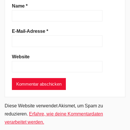
r
Name
*
,
H
a
E-Mail-Adresse
*
r
d
R
Website
o
c
k
,
I
'
m
Diese Website verwendet Akismet, um Spam zu
R
reduzieren.
Erfahre, wie deine Kommentardaten
e
verarbeitet werden.
a