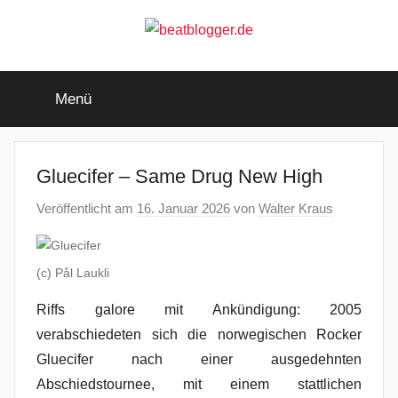
Zum
Inhalt
springen
beatblogger.de
…
and
Menü
the
beat
goes
on
Gluecifer – Same Drug New High
Veröffentlicht am
16. Januar 2026
von
Walter Kraus
(c) Pål Laukli
Riffs galore mit Ankündigung: 2005
verabschiedeten sich die norwegischen Rocker
Gluecifer nach einer ausgedehnten
Abschiedstournee, mit einem stattlichen