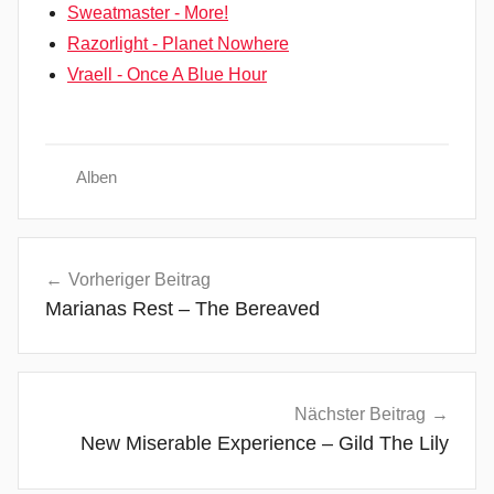
Sweatmaster - More!
Razorlight - Planet Nowhere
Vraell - Once A Blue Hour
Alben
A
Beitragsnavigation
r
Vorheriger Beitrag
m
Marianas Rest – The Bereaved
a
d
a
s
Nächster Beitrag
,
New Miserable Experience – Gild The Lily
G
a