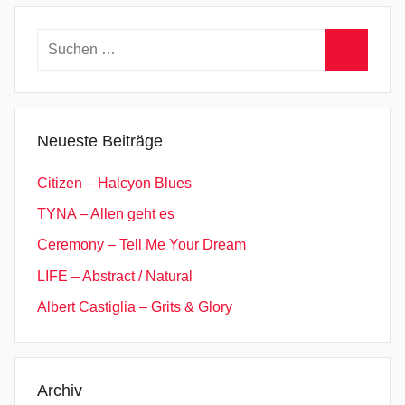
d
y
Suchen
,
nach:
R
Suchen
o
c
Neueste Beiträge
k
'
Citizen – Halcyon Blues
n
TYNA – Allen geht es
'
Ceremony – Tell Me Your Dream
R
o
LIFE – Abstract / Natural
l
Albert Castiglia – Grits & Glory
l
,
S
a
Archiv