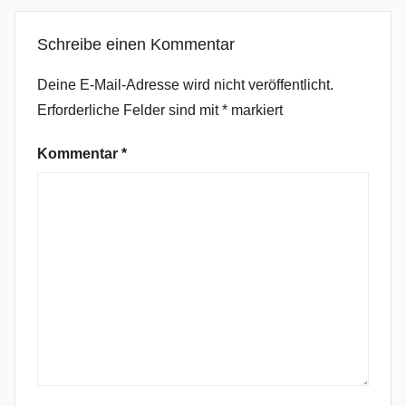
r
Schreibe einen Kommentar
a
g
Deine E-Mail-Adresse wird nicht veröffentlicht.
e
Erforderliche Felder sind mit
*
markiert
R
o
Kommentar
*
c
k
,
G
l
u
e
c
i
f
e