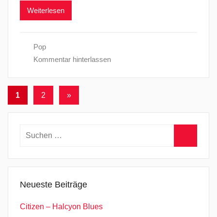
Weiterlesen
Pop
Kommentar hinterlassen
Seitennummerierung
Nächste
1
2
»
Beiträge
der
Beiträge
Suchen
nach:
Suchen
Neueste Beiträge
Citizen – Halcyon Blues