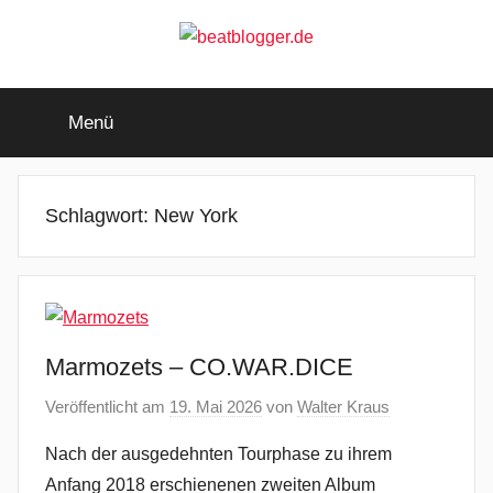
Zum
Inhalt
springen
beatblogger.de
…
and
Menü
the
beat
goes
on
Schlagwort:
New York
Marmozets – CO.WAR.DICE
Veröffentlicht am
19. Mai 2026
von
Walter Kraus
Nach der ausgedehnten Tourphase zu ihrem
Anfang 2018 erschienenen zweiten Album