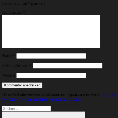
Felder sind mit
*
markiert
Kommentar
*
Name
*
E-Mail-Adresse
*
Website
Diese Website verwendet Akismet, um Spam zu reduzieren.
Erfahre,
wie deine Kommentardaten verarbeitet werden.
Suchen
nach: