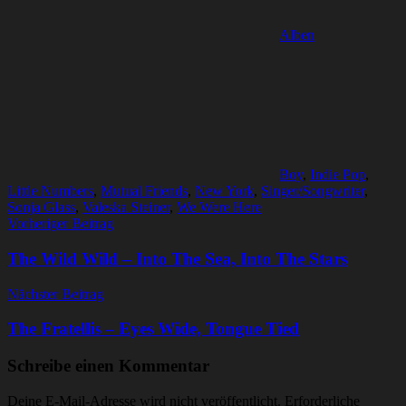
Alben
Boy
,
Indie Pop
,
Little Numbers
,
Mutual Friends
,
New York
,
Singer/Songwriter
,
Sonja Glass
,
Valeska Steiner
,
We Were Here
Beitragsnavigation
Vorheriger Beitrag
The Wild Wild – Into The Sea, Into The Stars
Nächster Beitrag
The Fratellis – Eyes Wide, Tongue Tied
Schreibe einen Kommentar
Deine E-Mail-Adresse wird nicht veröffentlicht.
Erforderliche