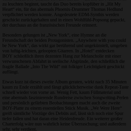
zu leuchten beginnt, taucht das Duo bereits kopfüber in „Hit My
Heart“ ein, für das abermals Phoenix-Drummer Thomas Hedlund
verpflichtet werden konnte. Angedeutete EDM-Synthis werden
geschickt zurückgehalten und in einen Wohlfühl-Popsong gepackt,
der durchaus an die französischen Freunde erinnert.
Besonders gelungen ist „New York“, eine Hymne an die
Freundschaft der beiden Protagonisten. „Anywhere with you could
be New York“, das wirkt gar berührend und ungekünstelt, umgeben
von luftig-leichten, geloopten Gitarren. In „Hotel“ entdecken
BOY schließlich ihren dezenten Hang zur Melancholie mit einer
verwunschenen Abfahrt in seelische Abgründe, den schließlich die
fragile Ballade „Into The Wild“ mit folkiger Leichtigkeit geschickt
auffängt.
Etwas kurz ist dieses zweite Album geraten, wirkt nach 35 Minuten
kaum zu Ende erzählt und fängt glücklicherweise dank Repeat-Taste
schnell wieder von vorne an. Wenig Fett, kaum Füllmaterial und
eine abermals faszinierende Rundreise zwischen Songwriting-Perlen
und persönlich gefärbten Beobachtungen macht auch die zweite
BOY-Platte zu einem essentiellen Stück Musik. „We Were Here“
greift sämtliche Vorzüge des Debüts auf, lässt sich noch eine Spur
tiefer fallen und hat daran eine Heidenfreude. Ein weiterer großer
Charterfolg wäre nun wahrlich keine Überraschung; und außerdem
sehr, sehr verdient.