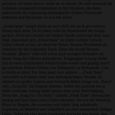
preschen erst dann hervor, wenn sie es erlaubt. Da sind einerseits die
balladesk anmutenden Harmonien in den Strophen, ehe dann
andererseits ein wahnsinnig eindringliches Elektro-Feuerwerk
entbrennt und blechernd vor sich hin zischt.
„Emancipate“ knüpft direkt an und erfüllt den groß gewordenen
Drang nach mehr. Nicht jedem wird die Monotonität des Songs
packen. Doch im Gewand der starken Tracks zuvor und dem, was
folgt, entwickelt sich „Emancipate“ zu einem wahren Grower.
Dabei scheint es fast, als diene die Benny Benassi Produktion als
Anheizer für den folgenden Track. Denn die zweite Benassi
Nummer „Brave“ wird sich schon nach wenigen Sekunden als
bester Song des Albums präsentieren. Eingängiger Gesang findet
sich in einem fulminanten Sound-Gerüst wieder und gelangt durch
gut platzierte Elektro-Effekte von Höhepunkt zu Höhepunkt. Und
so bleibt es dabei: Ein Stein passt zum anderen – „Flesh Tone“
entwickelt sich immer mehr zum farbenprächtigen Mosaik. Es
entsteht ein großes Ganzes und vereinzelt dürfen Songs wie „Brave“
oder „Acapella“ die Empore betreten. Selbst der zunächst etwas
müde wirkende Anfang findet immer mehr seine Berechtigung.
Denn mit „Song For The Baby“ schließt „Flesh Tone“ überraschen
poppig und lässt einen roten Faden erkennen. Da war die WarmUp
Phase zu Beginn, die exzessive und relativ lang anhaltende
Explosion im Mittelteil und schließlich ein eher sommerlich chilliges
Outro. Selbst die eher kurze Spieldauer erscheint nun sinnig, den