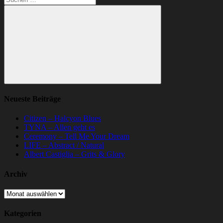
nach:
Suchen
Neueste Beiträge
Citizen – Halcyon Blues
TYNA – Allen geht es
Ceremony – Tell Me Your Dream
LIFE – Abstract / Natural
Albert Castiglia – Grits & Glory
Archiv
Archiv
Kategorien