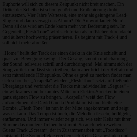
Euphorie will sich zu diesem Zeitpunkt nicht breit machen. Ein
Drittel der Scheibe ist schon gehört und Ernüchterung droht
einzusetzen. Vier Jahre Wartezeit, eine mehr als gelungene Lead-
Single und dann versagt das Album? Die Antwort lautet: Nein!
Denn all das wird am Ende kaum mehr von Bedeutung sein. Im
Gegenteil. „Flesh Tone“ wird sich fortan als treffsicher, durchdacht
und äußerst hochwertig präsentieren. Es beginnt mit Track 4 und
soll nicht mehr abreißen.
„Home“ heißt der Track der einen direkt in die Knie schießt und
quasi zur Bewegung zwingt. Der Gesang, smooth und charming,
der Sound, teilweise schrill und durchdringend. Mal nimmt sich der
Song zurück und lässt sich treiben, dann aber bricht der Refrain und
setzt mitreißende Höhepunkte. Ohne es groß zu merken findet man
sich schon bei „Acapella“ wieder. „Flesh Tone“ setzt auf fließende
Übergänge und verbindet die Tracks mit individuellen „Segues“ –
ein wirksames und bekanntes Mittel um Elektro-Strecken in einen
ganz eigenen Flow zu bringen. „Acapella“ weiß den Flow
aufzunehmen, die David Guetta Produktion ist und bleibt eine
Bombe. „Flesh Tone“ ist nun in der Mitte angekommen und zeigt
was es kann. Das Tempo ist hoch, die Melodien fesseln, beflügeln,
entflammen. Und immer wieder zeigt sich, wie sehr Kelis mit ihrer
Stimme das muntere Treiben bestimmt. So auch beim zweiten
Guetta Track „Scream“, der in Zusammenarbeit mit „Tocadisco“
entstand. Die Soundeffekte ergeben sich Kelis Gesangslinien und