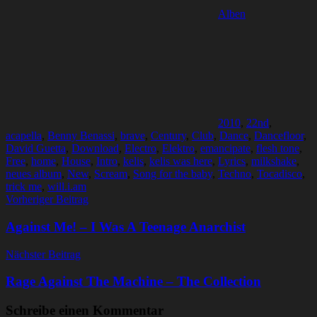
Alben
2010
,
22nd
,
acapella
,
Benny Benassi
,
brave
,
Century
,
Club
,
Dance
,
Dancefloor
,
David Guetta
,
Download
,
Electro
,
Elektro
,
emancipate
,
flesh tone
,
Free
,
home
,
House
,
Intro
,
kelis
,
kelis was here
,
Lyrics
,
milkshake
,
neues album
,
New
,
Scream
,
Song for the baby
,
Techno
,
Tocadisco
,
trick me
,
will.i.am
Beitragsnavigation
Vorheriger Beitrag
Against Me! – I Was A Teenage Anarchist
Nächster Beitrag
Rage Against The Machine – The Collection
Schreibe einen Kommentar