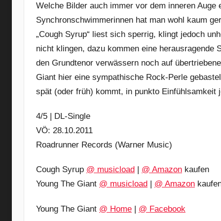
Welche Bilder auch immer vor dem inneren Auge 
Synchronschwimmerinnen hat man wohl kaum gere
„Cough Syrup“ liest sich sperrig, klingt jedoch u
nicht klingen, dazu kommen eine herausragende 
den Grundtenor verwässern noch auf übertriebene
Giant hier eine sympathische Rock-Perle gebastelt,
spät (oder früh) kommt, in punkto Einfühlsamkeit 
4/5 | DL-Single
VÖ: 28.10.2011
Roadrunner Records (Warner Music)
Cough Syrup
@ musicload
|
@ Amazon
kaufen
Young The Giant
@ musicload
|
@ Amazon
kaufe
Young The Giant
@ Home
|
@ Facebook