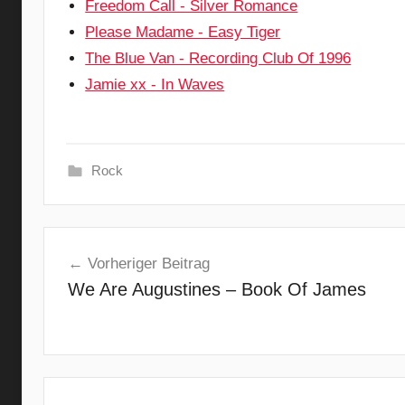
Freedom Call - Silver Romance
Please Madame - Easy Tiger
The Blue Van - Recording Club Of 1996
Jamie xx - In Waves
Rock
A
Beitragsnavigation
l
Vorheriger Beitrag
t
We Are Augustines – Book Of James
e
r
n
a
t