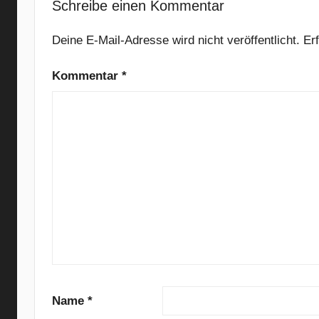
i
Schreibe einen Kommentar
v
e
Deine E-Mail-Adresse wird nicht veröffentlicht.
Er
R
o
Kommentar
*
c
k
,
C
o
u
g
h
S
y
r
u
Name
*
p