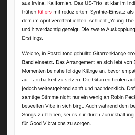
aus Irvine, Kalifornien. Das US-Trio ist klar im 
frühen
Killers
mit reduziertem Synthie-Einsatz als
dem im April veröffentlichten, schlicht „Young Th
und hitverdächtig gezeigt. Die zweite Auskopplun
Erstlings.
Weiche, in Pastelltöne gehüllte Gitarrenklänge er
Band einsetzt. Das Arrangement an sich lebt vo
Momenten beinahe folkige Klänge an, bevor empat
auf Tanzbarkeit zu setzen. Die Gitarren heulen auf
jedoch weitestgehend sanft und nachdenklich. Da
samtige Stimme nicht nur ein wenig an Robin Peck
beseelten Vibe in sich birgt. Auch während dem be
Songs zu bleiben, sei es nur durch Zurückhaltun
für Good Vibrations zu sorgen.