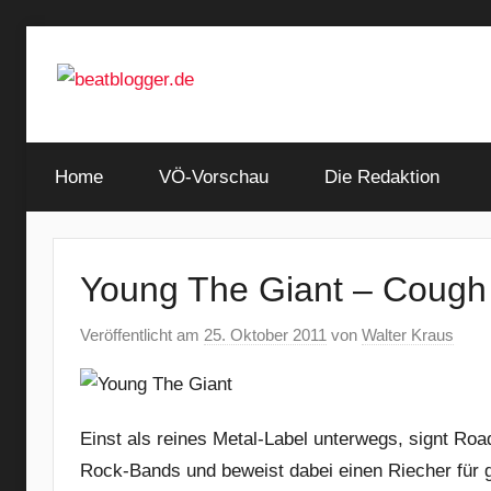
Zum
Inhalt
springen
…
beatblogger.de
and
Home
the
VÖ-Vorschau
Die Redaktion
beat
goes
on
Young The Giant – Cough
Veröffentlicht am
25. Oktober 2011
von
Walter Kraus
Einst als reines Metal-Label unterwegs, signt Roa
Rock-Bands und beweist dabei einen Riecher für g