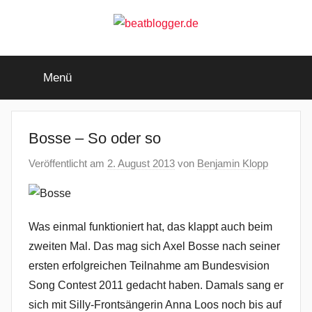
Zum
Inhalt
springen
beatblogger.de
…
and
Menü
the
beat
goes
on
Bosse – So oder so
Veröffentlicht am
2. August 2013
von
Benjamin Klopp
Was einmal funktioniert hat, das klappt auch beim
zweiten Mal. Das mag sich Axel Bosse nach seiner
ersten erfolgreichen Teilnahme am Bundesvision
Song Contest 2011 gedacht haben. Damals sang er
sich mit Silly-Frontsängerin Anna Loos noch bis auf