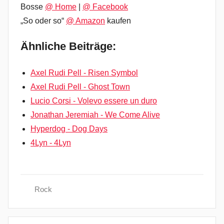
Bosse
@ Home
|
@ Facebook
„So oder so“
@ Amazon
kaufen
Ähnliche Beiträge:
Axel Rudi Pell - Risen Symbol
Axel Rudi Pell - Ghost Town
Lucio Corsi - Volevo essere un duro
Jonathan Jeremiah - We Come Alive
Hyperdog - Dog Days
4Lyn - 4Lyn
Rock
A