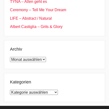
TYNA – Allen geht es
o
Ceremony – Tell Me Your Dream
c
k
LIFE – Abstract / Natural
,
Albert Castiglia – Grits & Glory
R
o
c
k
Archiv
,
Archiv
S
c
h
ö
Kategorien
n
Kategorien
s
t
e