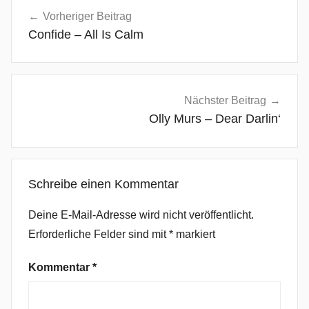
Beitragsnavigation
n
Vorheriger Beitrag
n
Confide – All Is Calm
a
L
o
o
Nächster Beitrag
s
Olly Murs – Dear Darlin‘
,
B
o
Schreibe einen Kommentar
s
s
Deine E-Mail-Adresse wird nicht veröffentlicht.
e
Erforderliche Felder sind mit
*
markiert
,
B
Kommentar
*
u
n