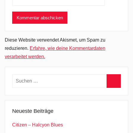
s
t
,
K
r
Diese Website verwendet Akismet, um Spam zu
a
reduzieren.
Erfahre, wie deine Kommentardaten
n
verarbeitet werden.
i
c
h
Suchen
e
nach:
,
Suchen
P
o
Neueste Beiträge
p
/
Citizen – Halcyon Blues
R