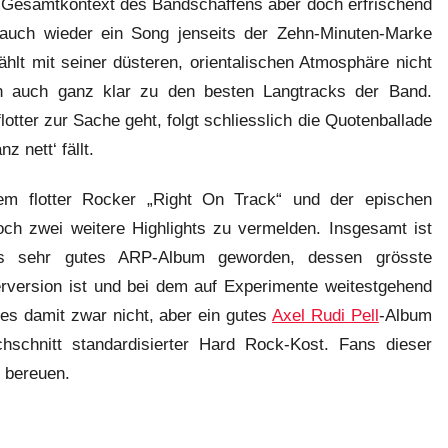
m Gesamtkontext des Bandschaffens aber doch erfrischend
“ auch wieder ein Song jenseits der Zehn-Minuten-Marke
ählt mit seiner düsteren, orientalischen Atmosphäre nicht
 auch ganz klar zu den besten Langtracks der Band.
otter zur Sache geht, folgt schliesslich die Quotenballade
z nett‘ fällt.
em flotter Rocker „Right On Track“ und der epischen
ch zwei weitere Highlights zu vermelden. Insgesamt ist
is sehr gutes ARP-Album geworden, dessen grösste
version ist und bei dem auf Experimente weitestgehend
 es damit zwar nicht, aber ein gutes
Axel Rudi Pell
-Album
schnitt standardisierter Hard Rock-Kost. Fans dieser
 bereuen.