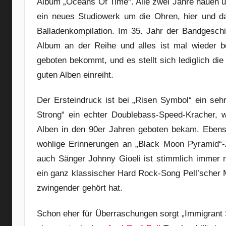
Album „Oceans Of Time“. Alle zwei Jahre hauen u
ein neues Studiowerk um die Ohren, hier und d
Balladenkompilation. Im 35. Jahr der Bandgesch
Album an der Reihe und alles ist mal wieder b
geboten bekommt, und es stellt sich lediglich die
guten Alben einreiht.
Der Ersteindruck ist bei „Risen Symbol“ ein sehr 
Strong“ ein echter Doublebass-Speed-Kracher,
Alben in den 90er Jahren geboten bekam. Ebens
wohlige Erinnerungen an „Black Moon Pyramid“-Z
auch Sänger Johnny Gioeli ist stimmlich immer n
ein ganz klassischer Hard Rock-Song Pell’scher
zwingender gehört hat.
Schon eher für Überraschungen sorgt „Immigrant 