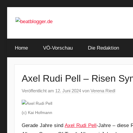
Zum
Inhalt
springen
…
beatblogger.de
and
Home
the
VÖ-Vorschau
Die Redaktion
beat
goes
on
Axel Rudi Pell – Risen Sy
Veröffentlicht am
12. Juni 2024
von
Verena Riedl
(c) Kai Hofmann
Gerade Jahre sind
Axel Rudi Pell
-Jahre – diese 