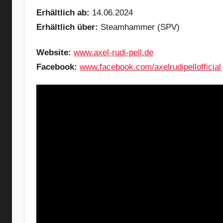
Erhältlich ab:
14.06.2024
Erhältlich über:
Steamhammer (SPV)
Website:
www.axel-rudi-pell.de
Facebook:
www.facebook.com/axelrudipellofficial