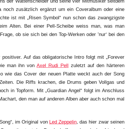
ns der Wattenscheider und seine vier Mitmusiker seitdem
a noch zusätzlich ergänzt um ein Coveralbum oder eine
ichte ist mit „Risen Symbol“ nun schon das zwangzigste
eim Alten. Bei einer Pell-Scheibe weiss man, was man
 Frage, ob sie sich bei den Top-Werken oder ’nur‘ bei den
positiver. Auf das obligatorische Intro folgt mit „Forever
 wie man ihn von
Axel Rudi Pell
zuletzt auf den härteren
o wie das Cover der neuen Platte weckt auch der Song
eiten. Die Riffs krachen, die Drums geben Vollgas und
och in Topform. Mit „Guardian Angel“ folgt im Anschluss
 Machart, den man auf anderen Alben aber auch schon mal
Song“, im Original von
Led Zeppelin
, das hier zwar seinen