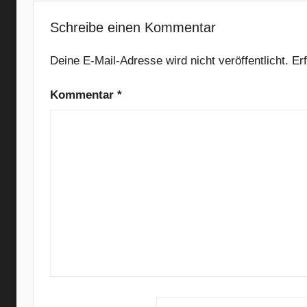
i
P
Schreibe einen Kommentar
e
l
Deine E-Mail-Adresse wird nicht veröffentlicht.
Er
l
,
Kommentar
*
D
a
r
k
e
s
t
H
o
u
r