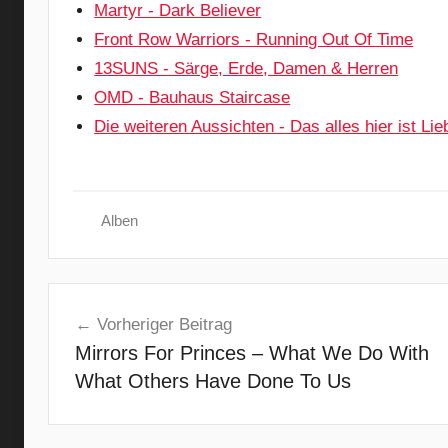
Martyr - Dark Believer
Front Row Warriors - Running Out Of Time
13SUNS - Särge, Erde, Damen & Herren
OMD - Bauhaus Staircase
Die weiteren Aussichten - Das alles hier ist Lie
Alben
A
Beitragsnavigation
x
Vorheriger Beitrag
e
Mirrors For Princes – What We Do With
l
R
What Others Have Done To Us
u
d