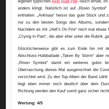
eigenen typischen
Axel Rudi Pell
-Touch erhält, i
anders klingt. Natürlich ist auf „Risen Symbol
enthalten. „Ankhaia“ heisst das gute Stück und z
nur zu den besten Songs des Albums, sondern
Nachdem es mit „Hell’s On Fire“ noch mal etwas fl
„Crying In Pain“, die aber eher unter die Rubrik ‚gan
Glücklicherweise gibt es zum Ende hin mit d
Abschluss-Halbballade „Taken By Storm“ aber no
„Risen Symbol“ damit ein weiteres gutes b
Überraschung dieses Mal ausgerechnet die Cover
verzichtet wird. Zu den Top-Alben der Band zählt
liegt eben immer noch deutlich über dem Durch
Richtung werden den Kauf somit ganz sicher nicht
Wertung: 4/5