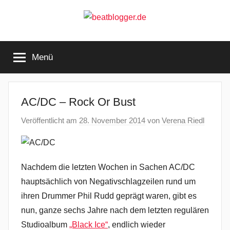
Zum
Inhalt
springen
beatblogger.de
…
and
Menü
the
beat
goes
on
AC/DC – Rock Or Bust
Veröffentlicht am
28. November 2014
von
Verena Riedl
Nachdem die letzten Wochen in Sachen AC/DC
hauptsächlich von Negativschlagzeilen rund um
ihren Drummer Phil Rudd geprägt waren, gibt es
nun, ganze sechs Jahre nach dem letzten regulären
Studioalbum
„Black Ice“
, endlich wieder