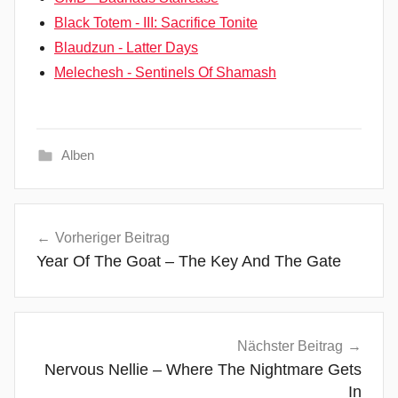
Black Totem - III: Sacrifice Tonite
Blaudzun - Latter Days
Melechesh - Sentinels Of Shamash
Alben
A
Beitragsnavigation
C
Vorheriger Beitrag
/
Year Of The Goat – The Key And The Gate
D
C
,
A
Nächster Beitrag
n
Nervous Nellie – Where The Nightmare Gets
g
In