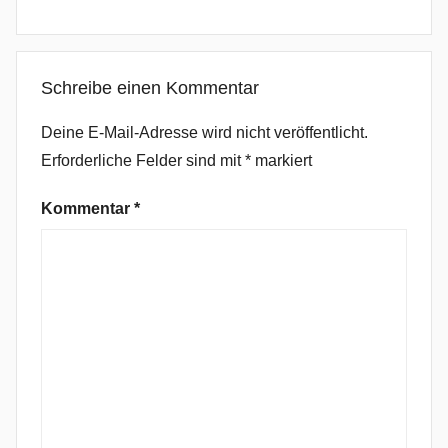
u
s
Y
Schreibe einen Kommentar
o
u
Deine E-Mail-Adresse wird nicht veröffentlicht.
n
Erforderliche Felder sind mit
*
markiert
g
,
Kommentar
*
H
a
r
d
R
o
c
k
,