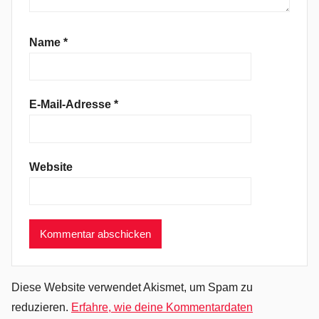
M
a
l
Name
*
c
o
l
E-Mail-Adresse
*
m
Y
o
Website
u
n
g
,
P
h
i
Diese Website verwendet Akismet, um Spam zu
l
reduzieren.
Erfahre, wie deine Kommentardaten