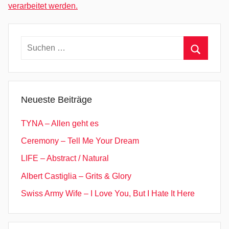
R
verarbeitet werden.
u
d
d
Suchen
,
nach:
Suchen
P
l
a
Neueste Beiträge
y
B
TYNA – Allen geht es
a
Ceremony – Tell Me Your Dream
l
LIFE – Abstract / Natural
l
,
Albert Castiglia – Grits & Glory
R
Swiss Army Wife – I Love You, But I Hate It Here
i
f
f