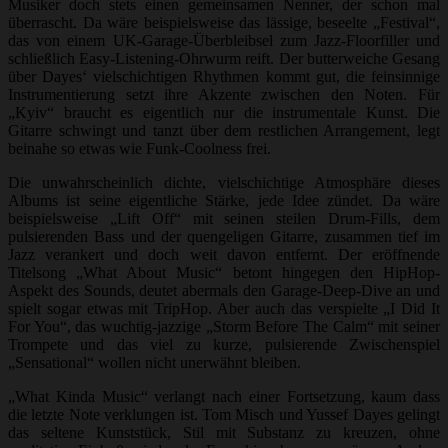
Musiker doch stets einen gemeinsamen Nenner, der schon mal
überrascht. Da wäre beispielsweise das lässige, beseelte „Festival“,
das von einem UK-Garage-Überbleibsel zum Jazz-Floorfiller und
schließlich Easy-Listening-Ohrwurm reift. Der butterweiche Gesang
über Dayes‘ vielschichtigen Rhythmen kommt gut, die feinsinnige
Instrumentierung setzt ihre Akzente zwischen den Noten. Für
„Kyiv“ braucht es eigentlich nur die instrumentale Kunst. Die
Gitarre schwingt und tanzt über dem restlichen Arrangement, legt
beinahe so etwas wie Funk-Coolness frei.
Die unwahrscheinlich dichte, vielschichtige Atmosphäre dieses
Albums ist seine eigentliche Stärke, jede Idee zündet. Da wäre
beispielsweise „Lift Off“ mit seinen steilen Drum-Fills, dem
pulsierenden Bass und der quengeligen Gitarre, zusammen tief im
Jazz verankert und doch weit davon entfernt. Der eröffnende
Titelsong „What About Music“ betont hingegen den HipHop-
Aspekt des Sounds, deutet abermals den Garage-Deep-Dive an und
spielt sogar etwas mit TripHop. Aber auch das verspielte „I Did It
For You“, das wuchtig-jazzige „Storm Before The Calm“ mit seiner
Trompete und das viel zu kurze, pulsierende Zwischenspiel
„Sensational“ wollen nicht unerwähnt bleiben.
„What Kinda Music“ verlangt nach einer Fortsetzung, kaum dass
die letzte Note verklungen ist. Tom Misch und Yussef Dayes gelingt
das seltene Kunststück, Stil mit Substanz zu kreuzen, ohne