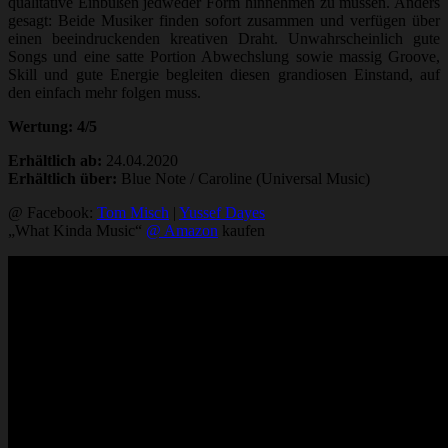
qualitative Einbußen jedweder Form hinnehmen zu müssen. Anders
gesagt: Beide Musiker finden sofort zusammen und verfügen über
einen beeindruckenden kreativen Draht. Unwahrscheinlich gute
Songs und eine satte Portion Abwechslung sowie massig Groove,
Skill und gute Energie begleiten diesen grandiosen Einstand, auf
den einfach mehr folgen muss.
Wertung: 4/5
Erhältlich ab:
24.04.2020
Erhältlich über:
Blue Note / Caroline (Universal Music)
@ Facebook:
Tom Misch
|
Yussef Dayes
„What Kinda Music“
@ Amazon
kaufen