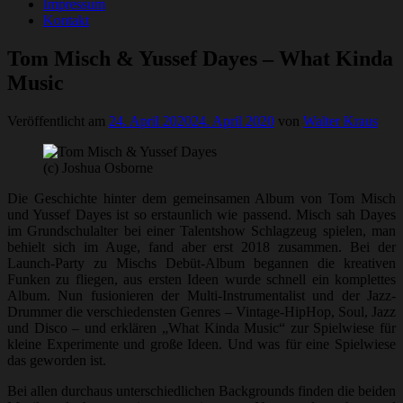
Impressum
Kontakt
Tom Misch & Yussef Dayes – What Kinda
Music
Veröffentlicht am
24. April 2020
24. April 2020
von
Walter Kraus
(c) Joshua Osborne
Die Geschichte hinter dem gemeinsamen Album von Tom Misch
und Yussef Dayes ist so erstaunlich wie passend. Misch sah Dayes
im Grundschulalter bei einer Talentshow Schlagzeug spielen, man
behielt sich im Auge, fand aber erst 2018 zusammen. Bei der
Launch-Party zu Mischs Debüt-Album begannen die kreativen
Funken zu fliegen, aus ersten Ideen wurde schnell ein komplettes
Album. Nun fusionieren der Multi-Instrumentalist und der Jazz-
Drummer die verschiedensten Genres – Vintage-HipHop, Soul, Jazz
und Disco – und erklären „What Kinda Music“ zur Spielwiese für
kleine Experimente und große Ideen. Und was für eine Spielwiese
das geworden ist.
Bei allen durchaus unterschiedlichen Backgrounds finden die beiden