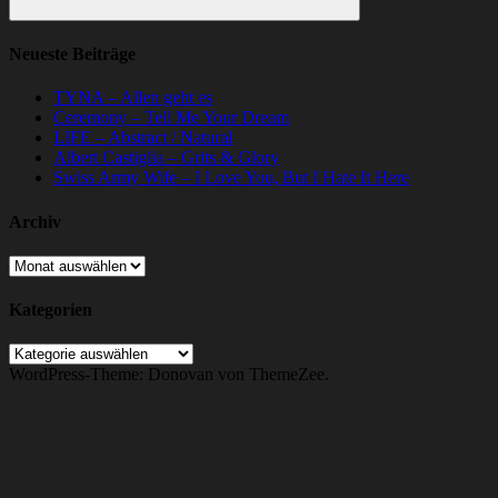
Suchen
Neueste Beiträge
TYNA – Allen geht es
Ceremony – Tell Me Your Dream
LIFE – Abstract / Natural
Albert Castiglia – Grits & Glory
Swiss Army Wife – I Love You, But I Hate It Here
Archiv
Archiv
Kategorien
Kategorien
WordPress-Theme: Donovan von ThemeZee.