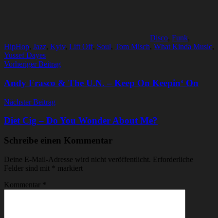
Disco
,
Funk
,
HipHop
,
Jazz
,
Kyiv
,
Lift Off
,
Soul
,
Tom Misch
,
What Kinda Music
,
Yussef Dayes
Beitragsnavigation
Vorheriger Beitrag
Andy Frasco & The U.N. – Keep On Keepin‘ On
Nächster Beitrag
Diet Cig – Do You Wonder About Me?
Schreibe einen Kommentar
Deine E-Mail-Adresse wird nicht veröffentlicht.
Erforderliche
Felder sind mit
*
markiert
Kommentar
*