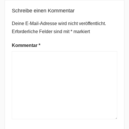
D
Schreibe einen Kommentar
v
e
Deine E-Mail-Adresse wird nicht veröffentlicht.
r
Erforderliche Felder sind mit
*
markiert
g
m
Kommentar
*
á
l
,
F
o
l
k
,
H
i
l