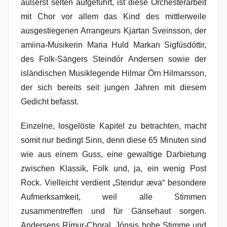
äußerst selten aufgeführt, ist diese Orchesterarbeit
mit Chor vor allem das Kind des mittlerweile
ausgestiegenen Arrangeurs Kjartan Sveinsson, der
amiina-Musikerin Maria Huld Markan Sigfúsdóttir,
des Folk-Sängers Steindór Andersen sowie der
isländischen Musiklegende Hilmar Örn Hilmarsson,
der sich bereits seit jungen Jahren mit diesem
Gedicht befasst.
Einzelne, losgelöste Kapitel zu betrachten, macht
somit nur bedingt Sinn, denn diese 65 Minuten sind
wie aus einem Guss, eine gewaltige Darbietung
zwischen Klassik, Folk und, ja, ein wenig Post
Rock. Vielleicht verdient „Stendur æva“ besondere
Aufmerksamkeit, weil alle Stimmen
zusammentreffen und für Gänsehaut sorgen.
Andersens Rímur-Choral, Jónsis hohe Stimme und