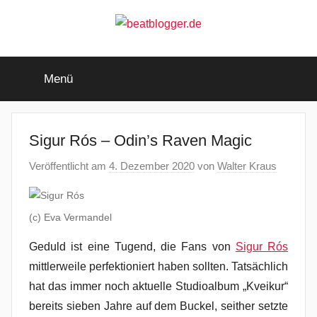
Zum
Inhalt
springen
beatblogger.de
…
and
Menü
the
beat
goes
on
Sigur Rós – Odin’s Raven Magic
Veröffentlicht am
4. Dezember 2020
von
Walter Kraus
(c) Eva Vermandel
Geduld ist eine Tugend, die Fans von
Sigur Rós
mittlerweile perfektioniert haben sollten. Tatsächlich
hat das immer noch aktuelle Studioalbum „Kveikur“
bereits sieben Jahre auf dem Buckel, seither setzte