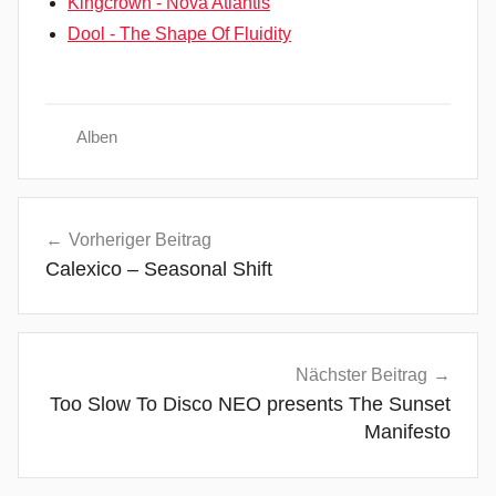
Kingcrown - Nova Atlantis
Dool - The Shape Of Fluidity
Alben
A
Beitragsnavigation
v
Vorheriger Beitrag
a
Calexico – Seasonal Shift
n
t
g
a
Nächster Beitrag
r
Too Slow To Disco NEO presents The Sunset
d
Manifesto
e
,