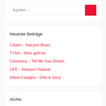
K
l
Suchen
a
nach:
Suchen
s
s
i
Neueste Beiträge
k
,
Citizen – Halcyon Blues
M
TYNA – Allen geht es
a
Ceremony – Tell Me Your Dream
r
i
LIFE – Abstract / Natural
a
Albert Castiglia – Grits & Glory
H
u
l
d
Archiv
M