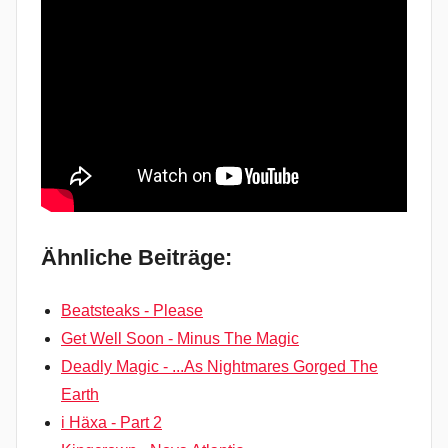
Ähnliche Beiträge:
Beatsteaks - Please
Get Well Soon - Minus The Magic
Deadly Magic - ...As Nightmares Gorged The
Earth
i Häxa - Part 2