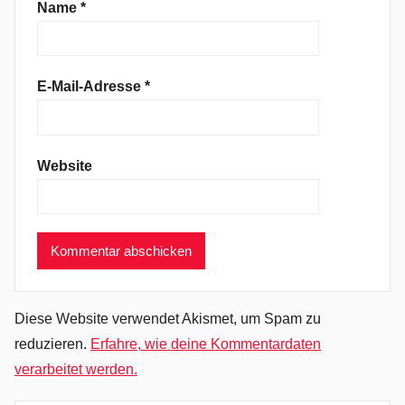
m
Name
*
a
r
Ö
E-Mail-Adresse
*
r
n
H
Website
i
l
m
a
r
s
s
Diese Website verwendet Akismet, um Spam zu
o
reduzieren.
Erfahre, wie deine Kommentardaten
n
verarbeitet werden.
,