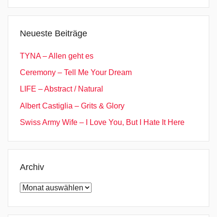
Suchen
o
c
k
Neueste Beiträge
,
R
TYNA – Allen geht es
o
Ceremony – Tell Me Your Dream
h
LIFE – Abstract / Natural
s
t
Albert Castiglia – Grits & Glory
o
Swiss Army Wife – I Love You, But I Hate It Here
f
f
,
s
Archiv
o
Archiv
i
l
,