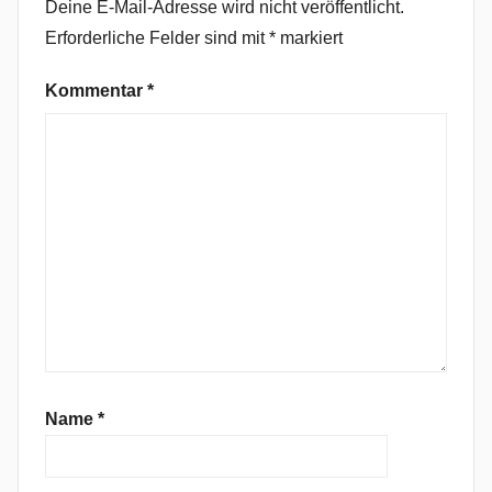
Deine E-Mail-Adresse wird nicht veröffentlicht.
t
Erforderliche Felder sind mit
*
markiert
z
ü
Kommentar
*
c
k
e
n
,
G
o
a
,
K
r
a
Name
*
u
t