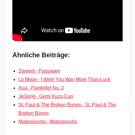
Ähnliche Beiträge:
Zement - Passagen
Lo Moon - I Wish You Way More Than Luck
Aua - Painkiller No. 2
JeGong - Gomi Kuzu Can
St. Paul & The Broken Bones - St. Paul & The
Broken Bones
Motorpsycho - Motorpsycho