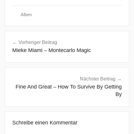
Alben
E
Beitragsnavigation
D
Vorheriger Beitrag
M
Mieke Miami – Montecarlo Magic
,
E
l
e
Nächster Beitrag
c
Fine And Great – How To Survive By Getting
t
By
r
o
,
Schreibe einen Kommentar
E
n