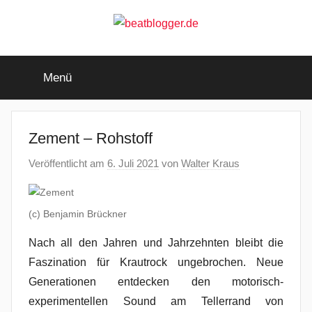
Zum
Inhalt
springen
beatblogger.de
…
and
Menü
the
beat
goes
on
Zement – Rohstoff
Veröffentlicht am
6. Juli 2021
von
Walter Kraus
(c) Benjamin Brückner
Nach all den Jahren und Jahrzehnten bleibt die
Faszination für Krautrock ungebrochen. Neue
Generationen entdecken den motorisch-
experimentellen Sound am Tellerrand von