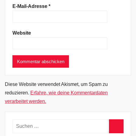
r
E-Mail-Adresse
*
o
c
k
Website
,
P
s
y
c
h
e
Diese Website verwendet Akismet, um Spam zu
d
reduzieren.
Erfahre, wie deine Kommentardaten
e
verarbeitet werden.
l
i
c
Suchen
R
nach: