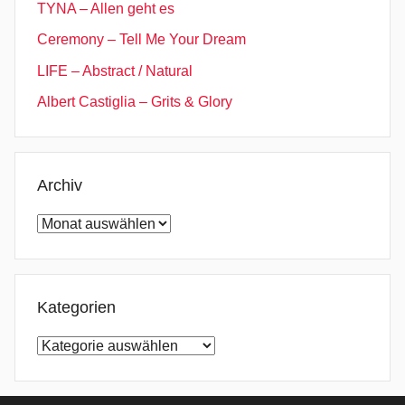
TYNA – Allen geht es
i
Ceremony – Tell Me Your Dream
c
F
LIFE – Abstract / Natural
o
Albert Castiglia – Grits & Glory
l
k
,
P
Archiv
s
Archiv
y
c
h
e
Kategorien
d
Kategorien
e
l
i