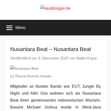
Zum
Inhalt
springen
beatblogger.de
…
and
Menü
the
beat
goes
on
Nusantara Beat – Nusantara Beat
Veröffentlicht am
9. November 2025
von
Walter Kraus
(c) Pascal Dominic Amade
Mitglieder so illustrer Bands wie EUT, Jungle By
Night und Altin Gün widmen sich als Nusantara
Beat ihren gemeinsamen indonesischen Wurzeln.
Bassist Michael Joshua wurde in West-Java