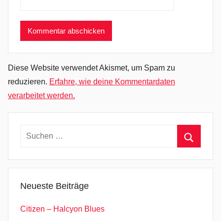
a
r
a
B
e
Diese Website verwendet Akismet, um Spam zu
a
reduzieren.
Erfahre, wie deine Kommentardaten
t
verarbeitet werden.
,
P
s
Suchen
y
nach:
c
Suchen
h
e
Neueste Beiträge
d
e
Citizen – Halcyon Blues
l