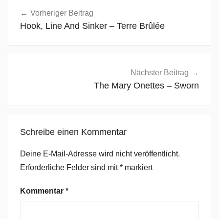
Beitragsnavigation
o
Vorheriger Beitrag
l
Hook, Line And Sinker – Terre Brûlée
k
-
R
o
Nächster Beitrag
c
The Mary Onettes – Sworn
k
,
I
Schreibe einen Kommentar
n
d
Deine E-Mail-Adresse wird nicht veröffentlicht.
i
Erforderliche Felder sind mit
*
markiert
e
P
Kommentar
*
o
p