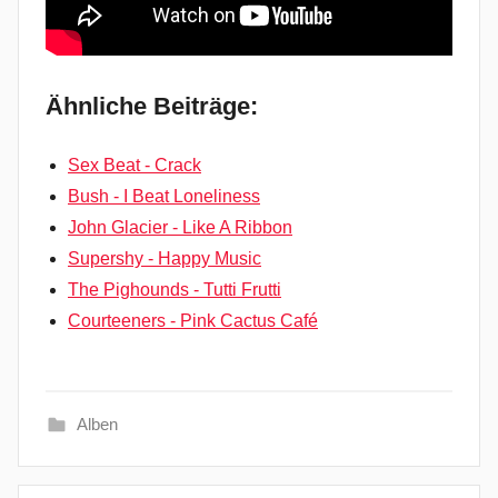
Ähnliche Beiträge:
Sex Beat - Crack
Bush - I Beat Loneliness
John Glacier - Like A Ribbon
Supershy - Happy Music
The Pighounds - Tutti Frutti
Courteeners - Pink Cactus Café
Alben
F