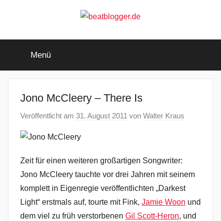
Zum
Inhalt
springen
beatblogger.de
…
and
Menü
the
beat
goes
on
Jono McCleery – There Is
Veröffentlicht am
31. August 2011
von
Walter Kraus
Zeit für einen weiteren großartigen Songwriter:
Jono McCleery tauchte vor drei Jahren mit seinem
komplett in Eigenregie veröffentlichten „Darkest
Light“ erstmals auf, tourte mit Fink,
Jamie Woon
und
dem viel zu früh verstorbenen
Gil Scott-Heron
, und