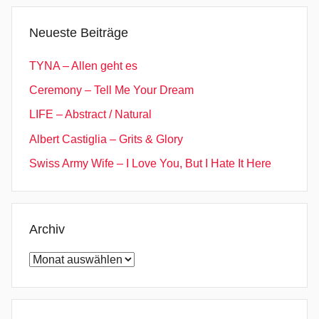
k
e
Neueste Beiträge
,
J
TYNA – Allen geht es
o
Ceremony – Tell Me Your Dream
n
LIFE – Abstract / Natural
o
M
Albert Castiglia – Grits & Glory
c
Swiss Army Wife – I Love You, But I Hate It Here
C
l
e
e
Archiv
r
Archiv
y
,
O