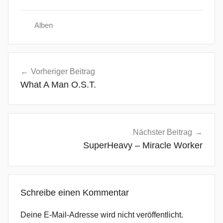
Alben
A
Beitragsnavigation
c
Vorheriger Beitrag
o
What A Man O.S.T.
u
s
t
i
Nächster Beitrag
c
SuperHeavy – Miracle Worker
,
F
e
Schreibe einen Kommentar
a
r
Deine E-Mail-Adresse wird nicht veröffentlicht.
s