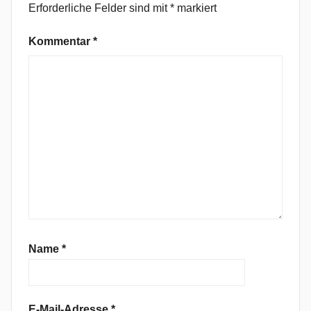
Erforderliche Felder sind mit
*
markiert
,
F
Kommentar
*
o
l
k
,
G
a
r
d
e
n
,
h
Name
*
o
m
e
E-Mail-Adresse
*