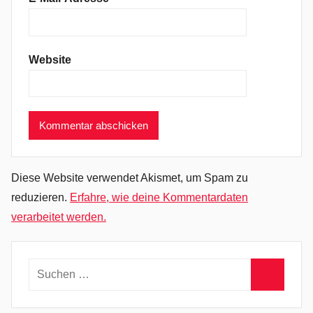
,
I
t
Website
'
s
A
l
l
,
J
Diese Website verwendet Akismet, um Spam zu
a
reduzieren.
Erfahre, wie deine Kommentardaten
m
verarbeitet werden.
e
s
B
Suchen
l
nach:
a
Suchen