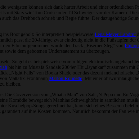
ur die wenigsten können sich dank harter Arbeit und einer ordentlich
reits mit Stars wie Tom Cruise oder Til Schweiger vor der Kamera. Dies
ern auch das Drehbuch schrieb und Regie führte. Der dazugehörige Soun
ins Boot geholt: So interpretiert beispielsweise
Lena Meyer-Landrut
d
mmlich passt die 20-Jährige zwar eindeutig nicht in die Fußstapfen der
ür den Film aufgenommen wurde der Track „Eiserner Steg“ von
Philipp
ent sowie dem gebotenen Understatement zu überzeugen.
chseln. So geht es beispielsweise vom ruhigen elektronisch angehaucht
miah
bis hin zu Mustafa Sandals 2004er-Hit „Isyankar“ zusammen mit Ge
tück „Night Falls“ von Booka Shade oder das dezent melancholische „
 von Mattafix-Frontmann
Marlon Roudette
. Mit einer ohrwurmtaugliche
zu bleiben.
Jahre. Die Coverversion von „Whatta Man“ von Salt ‚N Pepa und En Vogue
eine Komödie bewegt sich Matthias Schweighöfer in sämtlichen musikal
hter Kuschelpop-Songs gerechnet hat, kann sich eines Besseren belehren
garantiert auf ihre Kosten kommen. Natürlich bekommt der Fan wie im F