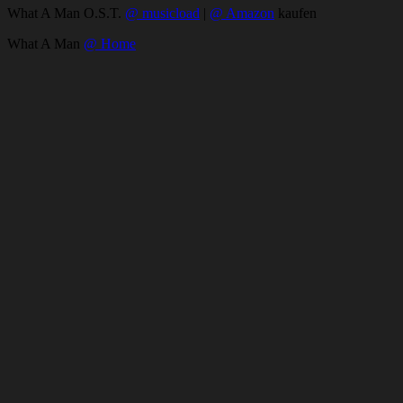
What A Man O.S.T.
@ musicload
|
@ Amazon
kaufen
What A Man
@ Home