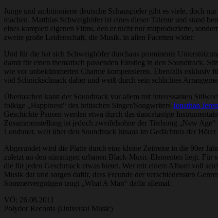
Junge und ambitionierte deutsche Schauspieler gibt es viele, doch n
machen. Matthias Schweighöfer ist eines dieser Talente und stand be
eines komplett eigenen Films, den er nicht nur mitproduzierte, sond
zweite große Leidenschaft, die Musik, in allen Facetten wider.
Und für die hat sich Schweighöfer durchaus prominente Unterstützung 
damit für einen thematisch passenden Einstieg in den Soundtrack. Sti
wie vor unbekümmerten Charme kompensieren. Ebenfalls exklusiv f
viel Schnickschnack daher und weiß durch sein schlichtes Arrangem
Überraschen kann der Soundtrack vor allem mit interessanten Stilwe
folkige „Happiness“ des britischen Singer/Songwriters
Jonathan Jere
Geschickte Pausen werden etwa durch das dancelastige Instrumentals
Zusammenstellung ist jedoch zweifelsohne der Titelsong „New Age“
Londoner, weit über den Soundtrack hinaus im Gedächtnis der Hörer 
Abgerundet wird die Platte durch eine kleine Zeitreise in die 90er 
zuletzt an den stimmigen urbanen Black-Music-Elementen liegt. Für s
die für jeden Geschmack etwas bietet. Wer mit einem Album voll seic
Musik dar und sorgen dafür, dass Freunde der verschiedensten Genres 
Sommervergnügen taugt „What A Man“ dafür allemal.
VÖ: 26.08.2011
Polydor Records (Universal Music)