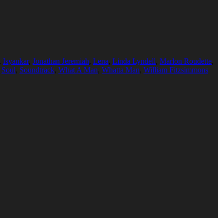
,
Isyankar
,
Jonathan Jeremiah
,
Lena
,
Linda Lyndell
,
Marlon Roudette
,
,
Soul
,
Soundtrack
,
What A Man
,
Whatta Man
,
William Fitzsimmons