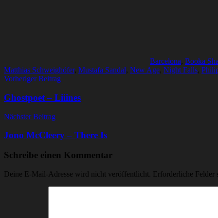
Barcelona
,
Booka Sh
Matthias Schweighöfer
,
Mustafa Sandal
,
New Age
,
Night Falls
,
Phili
Beitragsnavigation
Vorheriger Beitrag
Ghostpoet – Liiines
Nächster Beitrag
Jono McCleery – There Is
Schreibe einen Kommentar
Deine E-Mail-Adresse wird nicht veröffentlicht.
Erforderliche Felder 