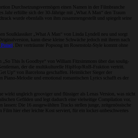
en Portion Durchsetzungsvermögen einen Namen in der Filmbranche
es Jahr erfüllte sich der 30-Jährige mit „What A Man“ den Traum
dtrack wurde ebenfalls von ihm zusammengestellt und spiegelt seine
en Soulklassiker „What A Man“ von Linda Lyndell neu und sorgt
 Originalversion, kann diese kleine Schwäche jedoch mit ihrem nach
 Poisel
. Der verträumte Popsong im Rosenstolz-Style kommt ohne
en „So This Is Goodbye“ von William Fitzsimmons über das soulig-
ntleman, der die multikulturelle HipHop/RnB-Fraktion vertritt.
Get Up“ von Barcelona geschaffen. Heimlicher Sieger der
n Piano-Melodie und emotional romantischen Lyrics schafft es der
 wirkt ungleich grooviger und flüssiger als Lenas Version, was nicht
ischen Gefilden und legt dadurch eine vielseitige Compilation vor,
 lassen: Die 16 ausgewählten Tracks stellen junge, zeitgenössische
ilm hier eher leichte Kost serviert, für ein locker-unbeschwertes