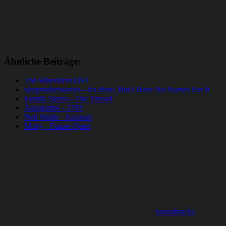
Ähnliche Beiträge:
The Bikeriders OST
sleepmakeswaves - It's Here, But I Have No Names For It
Family Stereo - The Thread
Aquakultre - 1783
Nell Smith - Anxious
Moby - Future Quiet
Soundtracks