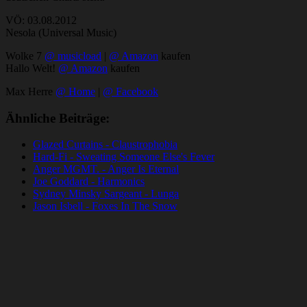
VÖ: 03.08.2012
Nesola (Universal Music)
Wolke 7
@ musicload
|
@ Amazon
kaufen
Hallo Welt!
@ Amazon
kaufen
Max Herre
@ Home
|
@ Facebook
Ähnliche Beiträge:
Glazed Curtains - Claustrophobia
Hard-Fi - Sweating Someone Else's Fever
Anger MGMT. - Anger Is Eternal
Joe Goddard - Harmonics
Sydney Minsky Sargeant - Lunga
Jason Isbell - Foxes In The Snow