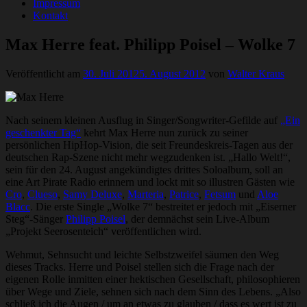
Impressum
Kontakt
Max Herre feat. Philipp Poisel – Wolke 7
Veröffentlicht am
30. Juli 2012
5. August 2012
von
Walter Kraus
Nach seinem kleinen Ausflug in Singer/Songwriter-Gefilde auf
„Ein
geschenkter Tag“
kehrt Max Herre nun zurück zu seiner
persönlichen HipHop-Vision, die seit Freundeskreis-Tagen aus der
deutschen Rap-Szene nicht mehr wegzudenken ist. „Hallo Welt!“,
sein für den 24. August angekündigtes drittes Soloalbum, soll an
eine Art Pirate Radio erinnern und lockt mit so illustren Gästen wie
Cro
,
Clueso
,
Samy Deluxe
,
Marteria
,
Patrice
,
Fetsum
und
Aloe
Blacc
. Die erste Single „Wolke 7“ bestreitet er jedoch mit „Eiserner
Steg“-Sänger
Philipp Poisel
, der demnächst sein Live-Album
„Projekt Seerosenteich“ veröffentlichen wird.
Wehmut, Sehnsucht und leichte Selbstzweifel säumen den Weg
dieses Tracks. Herre und Poisel stellen sich die Frage nach der
eigenen Rolle inmitten einer hektischen Gesellschaft, philosophieren
über Wege und Ziele, sehnen sich nach dem Sinn des Lebens. „Also
schließ ich die Augen / um an etwas zu glauben / dass es wert ist zu