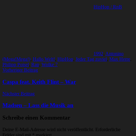
HipHop / RnB
1992
,
Antonino
(Mega!Mega!)
,
Hallo Welt!
,
HipHop
,
Jeder Tag zuviel
,
Max Herre
,
Philipp Poisel
,
Rap
,
Wolke 7
Beitragsnavigation
Vorheriger Beitrag
Caspa feat. Keith Flint – War
Nächster Beitrag
Madsen – Lass die Musik an
Schreibe einen Kommentar
Deine E-Mail-Adresse wird nicht veröffentlicht.
Erforderliche
Felder sind mit
*
markiert