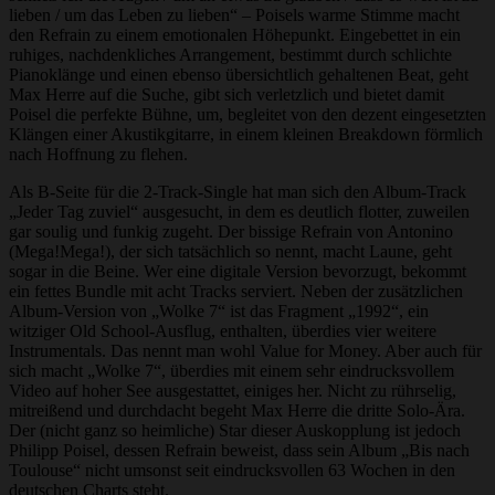
lieben / um das Leben zu lieben“ – Poisels warme Stimme macht
den Refrain zu einem emotionalen Höhepunkt. Eingebettet in ein
ruhiges, nachdenkliches Arrangement, bestimmt durch schlichte
Pianoklänge und einen ebenso übersichtlich gehaltenen Beat, geht
Max Herre auf die Suche, gibt sich verletzlich und bietet damit
Poisel die perfekte Bühne, um, begleitet von den dezent eingesetzten
Klängen einer Akustikgitarre, in einem kleinen Breakdown förmlich
nach Hoffnung zu flehen.
Als B-Seite für die 2-Track-Single hat man sich den Album-Track
„Jeder Tag zuviel“ ausgesucht, in dem es deutlich flotter, zuweilen
gar soulig und funkig zugeht. Der bissige Refrain von Antonino
(Mega!Mega!), der sich tatsächlich so nennt, macht Laune, geht
sogar in die Beine. Wer eine digitale Version bevorzugt, bekommt
ein fettes Bundle mit acht Tracks serviert. Neben der zusätzlichen
Album-Version von „Wolke 7“ ist das Fragment „1992“, ein
witziger Old School-Ausflug, enthalten, überdies vier weitere
Instrumentals. Das nennt man wohl Value for Money. Aber auch für
sich macht „Wolke 7“, überdies mit einem sehr eindrucksvollem
Video auf hoher See ausgestattet, einiges her. Nicht zu rührselig,
mitreißend und durchdacht begeht Max Herre die dritte Solo-Ära.
Der (nicht ganz so heimliche) Star dieser Auskopplung ist jedoch
Philipp Poisel, dessen Refrain beweist, dass sein Album „Bis nach
Toulouse“ nicht umsonst seit eindrucksvollen 63 Wochen in den
deutschen Charts steht.