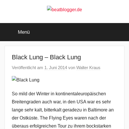
Zum
Inhalt
springen
beatblogger.de
…
and
Menü
the
beat
goes
on
Black Lung – Black Lung
Veröffentlicht am
1. Juni 2014
von
Walter Kraus
So mild der Winter in kontinentaleuropäischen
Breitengraden auch war, in den USA war es sehr
lange sehr kalt, bitterkalt geradezu in Baltimore an
der Ostküste. The Flying Eyes waren nach der
überaus erfolgreichen Tour zu ihrem bockstarken