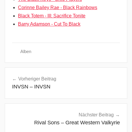
Corinne Bailey Rae - Black Rainbows
Black Totem - III: Sacrifice Tonite
Barry Adamson - Cut To Black
Alben
B
Beitragsnavigation
a
Vorheriger Beitrag
l
INVSN – INVSN
t
i
m
o
Nächster Beitrag
r
Rival Sons – Great Western Valkyrie
e