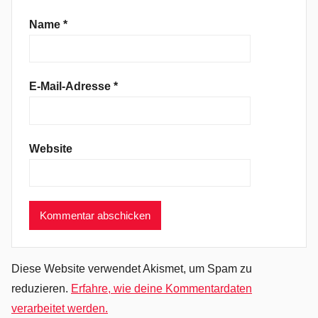
a
i
Name
*
n
b
o
E-Mail-Adresse
*
w
,
B
Website
l
u
e
s
R
o
c
Diese Website verwendet Akismet, um Spam zu
k
reduzieren.
Erfahre, wie deine Kommentardaten
,
verarbeitet werden.