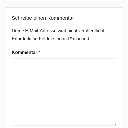
,
B
Schreibe einen Kommentar
l
a
Deine E-Mail-Adresse wird nicht veröffentlicht.
c
Erforderliche Felder sind mit
*
markiert
k
L
Kommentar
*
u
n
g
,
B
l
a
c
k
R