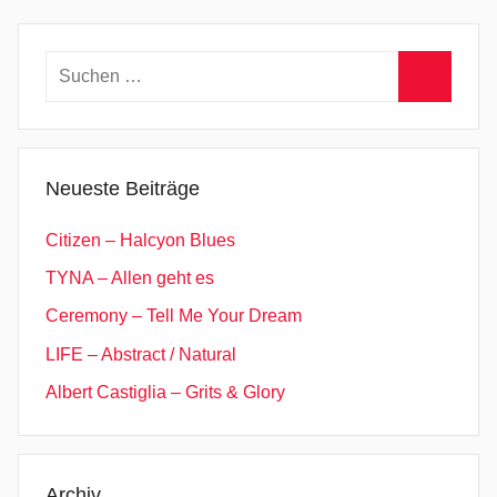
G
a
r
Suchen
a
nach:
g
Suchen
e
R
Neueste Beiträge
o
c
Citizen – Halcyon Blues
k
TYNA – Allen geht es
,
Ceremony – Tell Me Your Dream
H
a
LIFE – Abstract / Natural
r
Albert Castiglia – Grits & Glory
d
R
o
c
Archiv