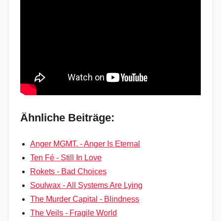
Ähnliche Beiträge:
Anger MGMT. - Anger Is Eternal
Ten Fé - Still In Love
Rokets - Bad Choices
Soulwax - All Systems Are Lying
The Murder Capital - Blindness
The Veils - Fragile World