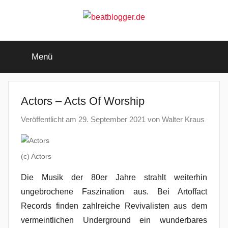
Zum
Inhalt
springen
beatblogger.de
…
and
Menü
the
beat
goes
on
Actors – Acts Of Worship
Veröffentlicht am
29. September 2021
von
Walter Kraus
(c) Actors
Die Musik der 80er Jahre strahlt weiterhin
ungebrochene Faszination aus. Bei Artoffact
Records finden zahlreiche Revivalisten aus dem
vermeintlichen Underground ein wunderbares