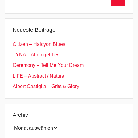
a
nach:
Suchen
v
e
,
Neueste Beiträge
O
n
Citizen – Halcyon Blues
l
TYNA – Allen geht es
y
Ceremony – Tell Me Your Dream
L
o
LIFE – Abstract / Natural
n
Albert Castiglia – Grits & Glory
e
l
y
,
Archiv
P
Archiv
o