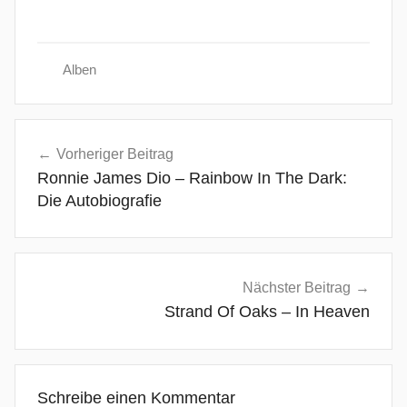
Alben
A
Beitragsnavigation
c
Vorheriger Beitrag
t
Ronnie James Dio – Rainbow In The Dark:
o
Die Autobiografie
r
s
,
A
Nächster Beitrag
c
Strand Of Oaks – In Heaven
t
s
O
Schreibe einen Kommentar
f