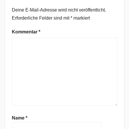
W
Deine E-Mail-Adresse wird nicht veröffentlicht.
o
Erforderliche Felder sind mit
*
markiert
r
s
Kommentar
*
h
i
p
,
L
i
k
e
S
u
i
c
Name
*
i