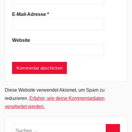
d
e
E-Mail-Adresse
*
,
L
o
Website
v
e
U
M
o
r
e
Diese Website verwendet Akismet, um Spam zu
,
reduzieren.
Erfahre, wie deine Kommentardaten
N
verarbeitet werden.
e
w
W
Suchen