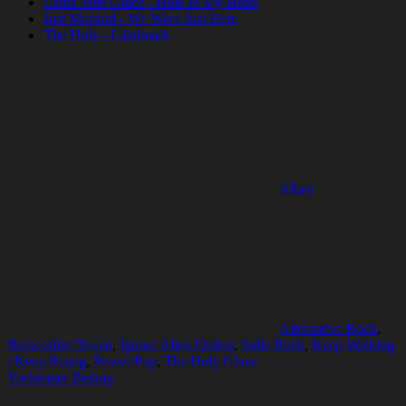
Laura Jane Grace - Hole In My Head
Just Mustard - We Were Just Here
The Holy - Ländmark
Alben
Alternative Rock
,
Brownshirt Trojan
,
Ignore Alien Orders
,
Indie Rock
,
Keep Walking
/ Keep Rising
,
Power Pop
,
The Holy Ghost
Beitragsnavigation
Vorheriger Beitrag