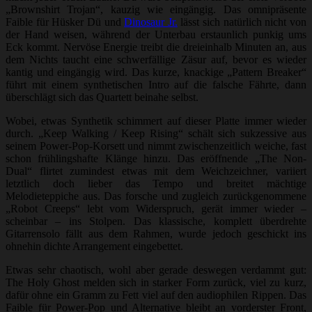
„Brownshirt Trojan“, kauzig wie eingängig. Das omnipräsente
Faible für Hüsker Dü und
Dinosaur Jr.
lässt sich natürlich nicht von
der Hand weisen, während der Unterbau erstaunlich punkig ums
Eck kommt. Nervöse Energie treibt die dreieinhalb Minuten an, aus
dem Nichts taucht eine schwerfällige Zäsur auf, bevor es wieder
kantig und eingängig wird. Das kurze, knackige „Pattern Breaker“
führt mit einem synthetischen Intro auf die falsche Fährte, dann
überschlägt sich das Quartett beinahe selbst.
Wobei, etwas Synthetik schimmert auf dieser Platte immer wieder
durch. „Keep Walking / Keep Rising“ schält sich sukzessive aus
seinem Power-Pop-Korsett und nimmt zwischenzeitlich weiche, fast
schon frühlingshafte Klänge hinzu. Das eröffnende „The Non-
Dual“ flirtet zumindest etwas mit dem Weichzeichner, variiert
letztlich doch lieber das Tempo und breitet mächtige
Melodieteppiche aus. Das forsche und zugleich zurückgenommene
„Robot Creeps“ lebt vom Widerspruch, gerät immer wieder –
scheinbar – ins Stolpen. Das klassische, komplett überdrehte
Gitarrensolo fällt aus dem Rahmen, wurde jedoch geschickt ins
ohnehin dichte Arrangement eingebettet.
Etwas sehr chaotisch, wohl aber gerade deswegen verdammt gut:
The Holy Ghost melden sich in starker Form zurück, viel zu kurz,
dafür ohne ein Gramm zu Fett viel auf den audiophilen Rippen. Das
Faible für Power-Pop und Alternative bleibt an vorderster Front,