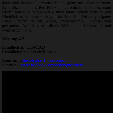
doch wird dahinter, in zweiter Reihe, gerne mal etwas versucht.
Synthetik, Punk, das Post-Präfix an verschiedenen Stellen, dann
wieder noisige Eingängigkeit – nicht immer schafft man es, den
Überblick zu behalten, doch geht das letztich in Ordnung. „Ignore
Alien Orders“ ist ein wildes, unterhaltsames Lebenszeichen
geworden. Auf dass es dieses Mal auf stabilierem Grund
weitergehen möge.
Wertung: 4/5
Erhältlich ab:
22.09.2023
Erhältlich über:
Lövely Records
Bandcamp:
theholyghost1.bandcamp.com
Facebook:
www.facebook.com/theholyghoststhlm