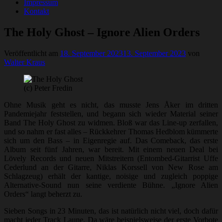
Impressum
Kontakt
The Holy Ghost – Ignore Alien Orders
Veröffentlicht am
18. September 2023
13. September 2023
von
Walter Kraus
(c) Peter Fredin
Ohne Musik geht es nicht, das musste Jens Åker im dritten
Pandemiejahr feststellen, und begann sich wieder Material seiner
Band The Holy Ghost zu widmen. Bloß war das Line-up zerfallen,
und so nahm er fast alles – Rückkehrer Thomas Hedblom kümmerte
sich um den Bass – in Eigenregie auf. Das Comeback, das erste
Album seit fünf Jahren, war bereit. Mit einem neuen Deal bei
Lövely Records und neuen Mitstreitern (Entombed-Gitarrist Uffe
Cederlund an der Gitarre, Niklas Korssell von New Rose am
Schlagzeug) erhält der kantige, noisige und zugleich poppige
Alternative-Sound nun seine verdiente Bühne. „Ignore Alien
Orders“ langt beherzt zu.
Sieben Songs in 23 Minuten, das ist natürlich nicht viel, doch dafür
macht jeder Track Laune. Da wäre beispielsweise der erste Vorbote