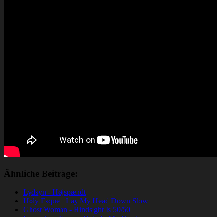
Ähnliche Beiträge:
Lydsyn - Højspændt
Holy Esque - Lay My Head Down Slow
Ghost Woman - Hindsight Is 50/50