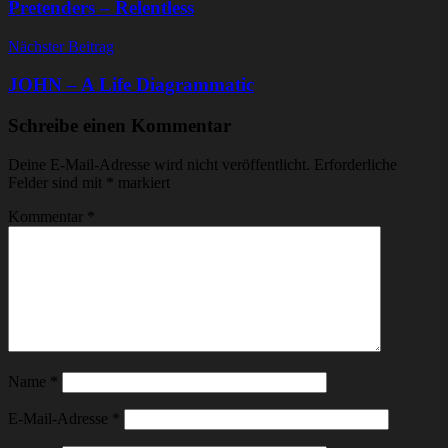
Pretenders – Relentless
Nächster Beitrag
JOHN – A Life Diagrammatic
Schreibe einen Kommentar
Deine E-Mail-Adresse wird nicht veröffentlicht.
Erforderliche
Felder sind mit
*
markiert
Kommentar
*
Name
*
E-Mail-Adresse
*