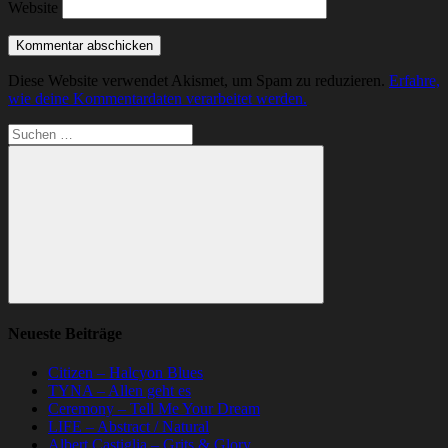
Website
Diese Website verwendet Akismet, um Spam zu reduzieren.
Erfahre,
wie deine Kommentardaten verarbeitet werden.
Suchen
nach:
Suchen
Neueste Beiträge
Citizen – Halcyon Blues
TYNA – Allen geht es
Ceremony – Tell Me Your Dream
LIFE – Abstract / Natural
Albert Castiglia – Grits & Glory