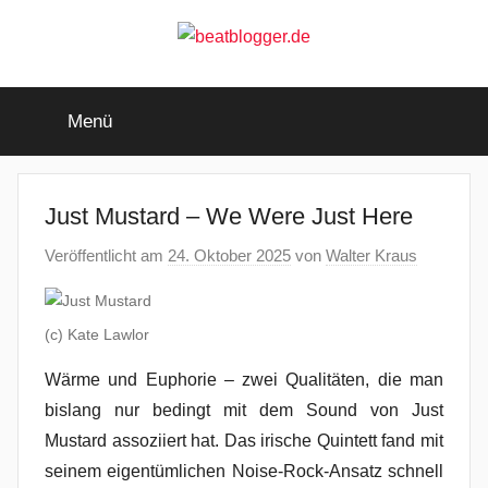
Zum
Inhalt
springen
beatblogger.de
…
and
Menü
the
beat
goes
on
Just Mustard – We Were Just Here
Veröffentlicht am
24. Oktober 2025
von
Walter Kraus
(c) Kate Lawlor
Wärme und Euphorie – zwei Qualitäten, die man
bislang nur bedingt mit dem Sound von Just
Mustard assoziiert hat. Das irische Quintett fand mit
seinem eigentümlichen Noise-Rock-Ansatz schnell