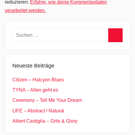
reduzieren.
Erfahre, wie deine Kommentardaten
l
verarbeitet werden.
y
a
n
Suchen
n
nach:
a
Suchen
,
P
Neueste Beiträge
o
s
Citizen – Halcyon Blues
t
TYNA – Allen geht es
P
Ceremony – Tell Me Your Dream
u
n
LIFE – Abstract / Natural
k
Albert Castiglia – Grits & Glory
,
S