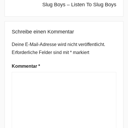
D
Slug Boys – Listen To Slug Boys
e
a
t
Schreibe einen Kommentar
h
l
Deine E-Mail-Adresse wird nicht veröffentlicht.
e
Erforderliche Felder sind mit
*
markiert
s
s
Kommentar
*
,
J
u
s
t
M
u
s