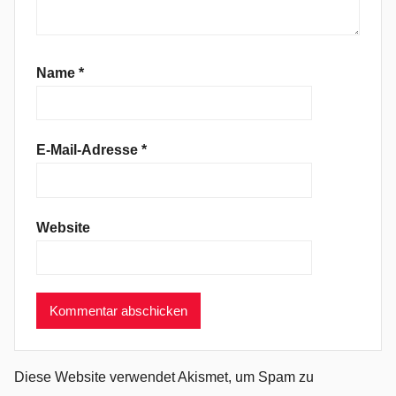
t
a
r
d
Name
*
,
N
o
E-Mail-Adresse
*
i
s
e
Website
R
o
c
k
,
P
o
Diese Website verwendet Akismet, um Spam zu
l