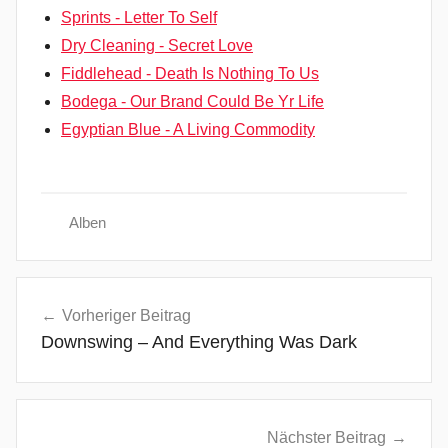
Sprints - Letter To Self
Dry Cleaning - Secret Love
Fiddlehead - Death Is Nothing To Us
Bodega - Our Brand Could Be Yr Life
Egyptian Blue - A Living Commodity
Alben
E
Beitragsnavigation
n
Vorheriger Beitrag
d
Downswing – And Everything Was Dark
l
e
s
s
Nächster Beitrag