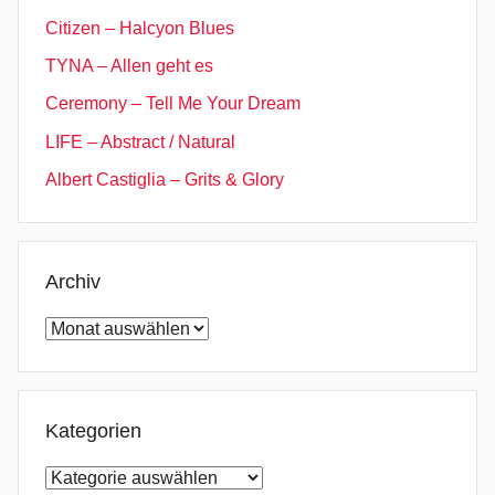
c
Citizen – Halcyon Blues
h
TYNA – Allen geht es
e
Ceremony – Tell Me Your Dream
d
e
LIFE – Abstract / Natural
l
Albert Castiglia – Grits & Glory
i
c
R
o
Archiv
c
Archiv
k
,
T
h
Kategorien
e
Kategorien
O