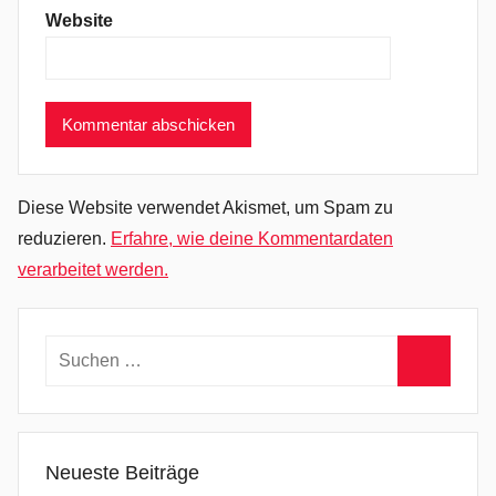
Website
c
k
,
L
i
m
i
Diese Website verwendet Akismet, um Spam zu
n
reduzieren.
Erfahre, wie deine Kommentardaten
a
verarbeitet werden.
l
i
t
Suchen
y
nach:
,
Suchen
P
s
Neueste Beiträge
y