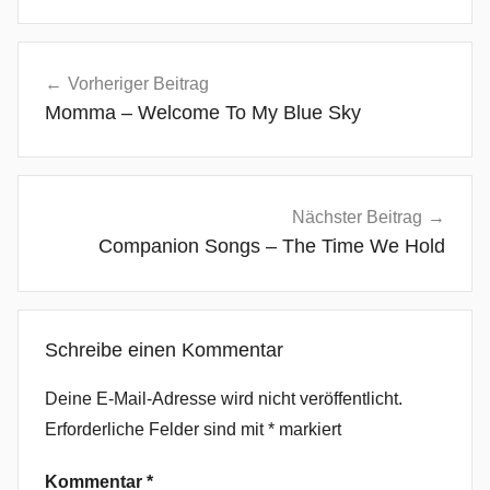
C
Beitragsnavigation
o
Vorheriger Beitrag
l
Momma – Welcome To My Blue Sky
o
s
s
u
Nächster Beitrag
s
Companion Songs – The Time We Hold
I
I
,
Schreibe einen Kommentar
F
o
Deine E-Mail-Adresse wird nicht veröffentlicht.
m
Erforderliche Felder sind mit
*
markiert
i
e
Kommentar
*