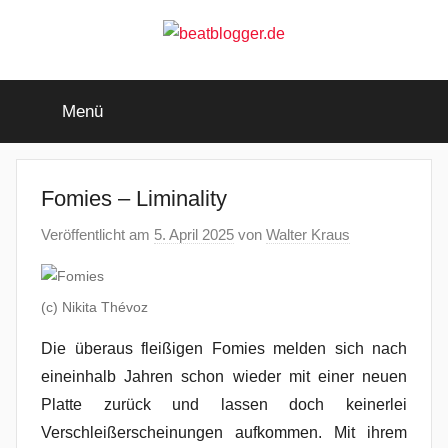
Zum
Inhalt
springen
beatblogger.de
…
and
Menü
the
beat
goes
on
Fomies – Liminality
Veröffentlicht am
5. April 2025
von
Walter Kraus
(c) Nikita Thévoz
Die überaus fleißigen Fomies melden sich nach
eineinhalb Jahren schon wieder mit einer neuen
Platte zurück und lassen doch keinerlei
Verschleißerscheinungen aufkommen. Mit ihrem