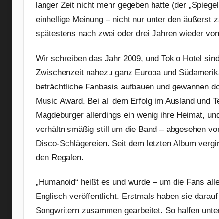
langer Zeit nicht mehr gegeben hatte (der „Spiegel
einhellige Meinung – nicht nur unter den äußerst 
spätestens nach zwei oder drei Jahren wieder vo
Wir schreiben das Jahr 2009, und Tokio Hotel sind
Zwischenzeit nahezu ganz Europa und Südamerika 
beträchtliche Fanbasis aufbauen und gewannen do
Music Award. Bei all dem Erfolg im Ausland und T
Magdeburger allerdings ein wenig ihre Heimat, und
verhältnismäßig still um die Band – abgesehen vo
Disco-Schlägereien. Seit dem letzten Album vergin
den Regalen.
„Humanoid“ heißt es und wurde – um die Fans aller
Englisch veröffentlicht. Erstmals haben sie darau
Songwritern zusammen gearbeitet. So halfen unt