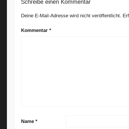
l
Schreibe einen Kommentar
t
e
Deine E-Mail-Adresse wird nicht veröffentlicht.
Er
r
Kommentar
*
n
a
t
i
v
e
,
A
u
t
o
m
a
Name
*
t