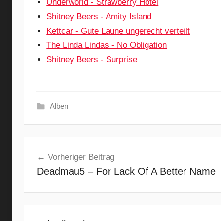
Underworld - Strawberry Hotel
Shitney Beers - Amity Island
Kettcar - Gute Laune ungerecht verteilt
The Linda Lindas - No Obligation
Shitney Beers - Surprise
Alben
A
Beitragsnavigation
l
Vorheriger Beitrag
i
Deadmau5 – For Lack Of A Better Name
e
n
,
A