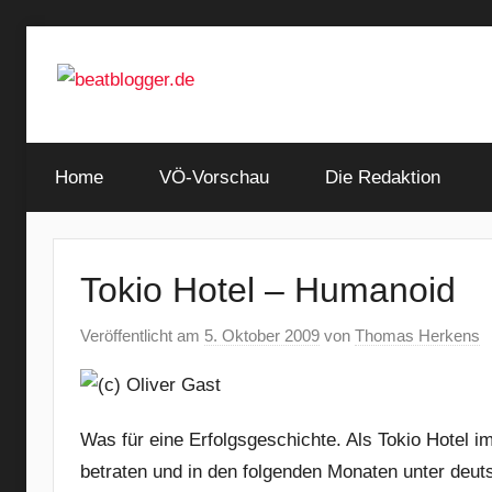
Zum
Inhalt
springen
…
beatblogger.de
and
Home
the
VÖ-Vorschau
Die Redaktion
beat
goes
on
Tokio Hotel – Humanoid
Veröffentlicht am
5. Oktober 2009
von
Thomas Herkens
Was für eine Erfolgsgeschichte. Als Tokio Hotel
betraten und in den folgenden Monaten unter deut