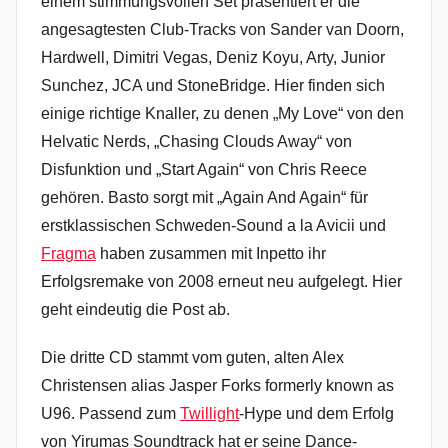
einem stimmungsvollen Set präsentiert er die
angesagtesten Club-Tracks von Sander van Doorn,
Hardwell, Dimitri Vegas, Deniz Koyu, Arty, Junior
Sunchez, JCA und StoneBridge. Hier finden sich
einige richtige Knaller, zu denen „My Love“ von den
Helvatic Nerds, „Chasing Clouds Away“ von
Disfunktion und „Start Again“ von Chris Reece
gehören. Basto sorgt mit „Again And Again“ für
erstklassischen Schweden-Sound a la Avicii und
Fragma
haben zusammen mit Inpetto ihr
Erfolgsremake von 2008 erneut neu aufgelegt. Hier
geht eindeutig die Post ab.
Die dritte CD stammt vom guten, alten Alex
Christensen alias Jasper Forks formerly known as
U96. Passend zum
Twillight
-Hype und dem Erfolg
von Yirumas Soundtrack hat er seine Dance-