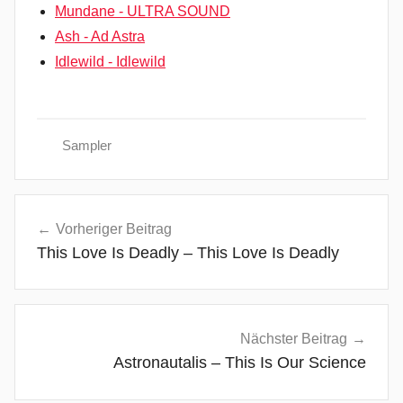
Mundane - ULTRA SOUND
Ash - Ad Astra
Idlewild - Idlewild
Sampler
A
Beitragsnavigation
l
Vorheriger Beitrag
e
This Love Is Deadly – This Love Is Deadly
x
C
h
r
Nächster Beitrag
i
Astronautalis – This Is Our Science
s
t