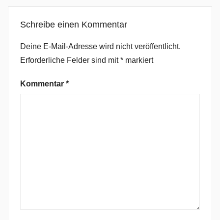
e
Schreibe einen Kommentar
n
s
Deine E-Mail-Adresse wird nicht veröffentlicht.
e
Erforderliche Felder sind mit
*
markiert
n
,
Kommentar
*
C
l
u
b
,
D
a
n
c
e
,