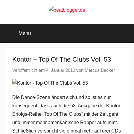
Zum
Inhalt
springen
beatblogger.de
…
and
Menü
the
beat
goes
on
Kontor – Top Of The Clubs Vol. 53
Veröffentlicht am
4. Januar 2012
von
Marcus Becker
Die Dance-Szene ändert sich und so ist es nur
konsequent, dass auch die 53. Ausgabe der Kontor-
Erfolgs-Reihe „Top Of The Clubs“ mit der Zeit geht
und immer mehr amerikanische Rapper aufnimmt.
Schließlich verspricht sie einmal mehr auf drei CDs