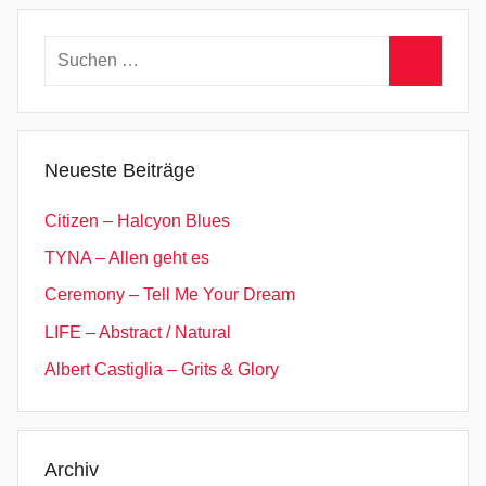
,
j
Suchen
a
nach:
s
Suchen
p
e
Neueste Beiträge
r
f
Citizen – Halcyon Blues
o
TYNA – Allen geht es
r
Ceremony – Tell Me Your Dream
k
s
LIFE – Abstract / Natural
,
Albert Castiglia – Grits & Glory
K
o
n
t
Archiv