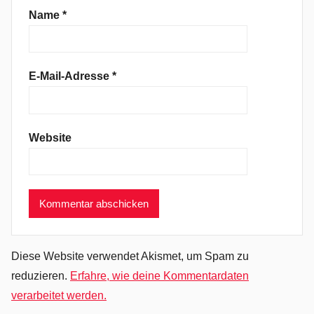
E
Name
*
D
X
,
E-Mail-Adresse
*
E
l
e
Website
k
t
r
o
,
H
o
Diese Website verwendet Akismet, um Spam zu
u
reduzieren.
Erfahre, wie deine Kommentardaten
s
verarbeitet werden.
e