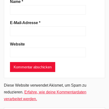
o
Name
*
-
P
o
E-Mail-Adresse
*
p
,
E
Website
m
p
i
r
e
O
f
Diese Website verwendet Akismet, um Spam zu
T
reduzieren.
Erfahre, wie deine Kommentardaten
h
verarbeitet werden.
e
S