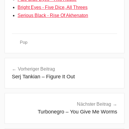
Bright Eyes - Five Dice, All Threes
Serious Black - Rise Of Akhenaton
Pop
A
Beitragsnavigation
u
Vorheriger Beitrag
s
Serj Tankian – Figure It Out
t
r
a
l
Nächster Beitrag
i
Turbonegro – You Give Me Worms
e
n