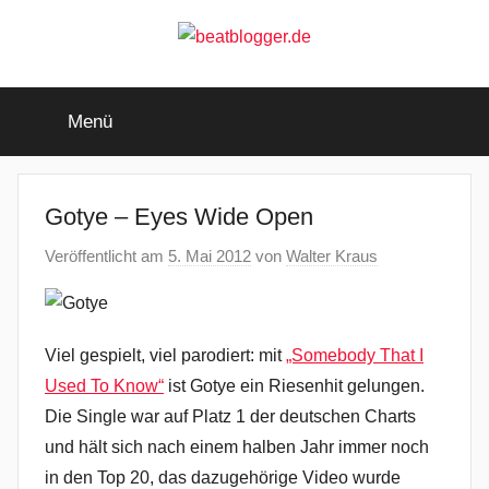
Zum
Inhalt
springen
beatblogger.de
…
and
Menü
the
beat
goes
on
Gotye – Eyes Wide Open
Veröffentlicht am
5. Mai 2012
von
Walter Kraus
Viel gespielt, viel parodiert: mit
„Somebody That I
Used To Know“
ist Gotye ein Riesenhit gelungen.
Die Single war auf Platz 1 der deutschen Charts
und hält sich nach einem halben Jahr immer noch
in den Top 20, das dazugehörige Video wurde