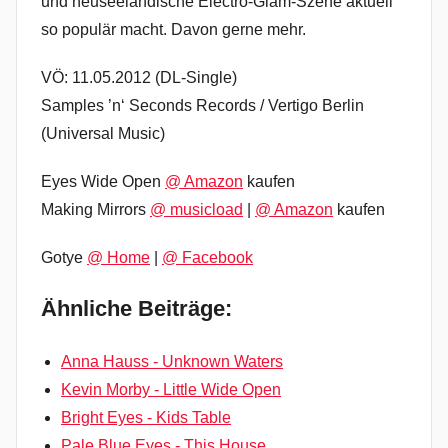
und neuseeländische Electro-Glam-Szene aktuell
so populär macht. Davon gerne mehr.
VÖ: 11.05.2012 (DL-Single)
Samples ’n‘ Seconds Records / Vertigo Berlin
(Universal Music)
Eyes Wide Open
@ Amazon
kaufen
Making Mirrors
@ musicload
|
@ Amazon
kaufen
Gotye
@ Home
|
@ Facebook
Ähnliche Beiträge:
Anna Hauss - Unknown Waters
Kevin Morby - Little Wide Open
Bright Eyes - Kids Table
Pale Blue Eyes - This House