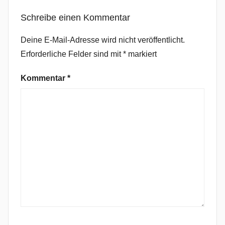
,
Schreibe einen Kommentar
D
o
Deine E-Mail-Adresse wird nicht veröffentlicht.
w
Erforderliche Felder sind mit
*
markiert
n
U
Kommentar
*
n
d
e
r
,
E
l
e
c
t
r