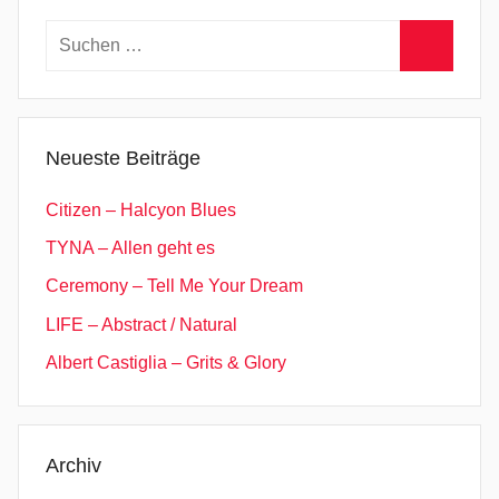
u
Suchen
n
nach:
,
Suchen
E
y
Neueste Beiträge
e
s
Citizen – Halcyon Blues
W
TYNA – Allen geht es
i
Ceremony – Tell Me Your Dream
d
e
LIFE – Abstract / Natural
O
Albert Castiglia – Grits & Glory
p
e
n
,
Archiv
G