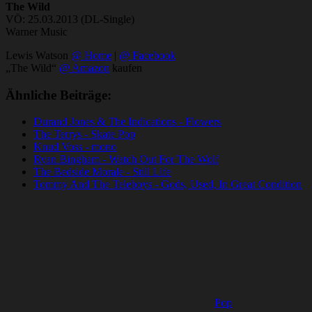
The Wild
VÖ: 25.03.2013 (DL-Single)
Warner Music
Lewis Watson
@ Home
|
@ Facebook
„The Wild“
@ Amazon
kaufen
Ähnliche Beiträge:
Durand Jones & The Indications - Flowers
The Terrys - Skate Pop
Knud Voss - mono
Ryan Bingham - Watch Out For The Wolf
The Bedside Morale - Still Life
Tommy And The Teleboys - Gods, Used, In Great Condition
Pop