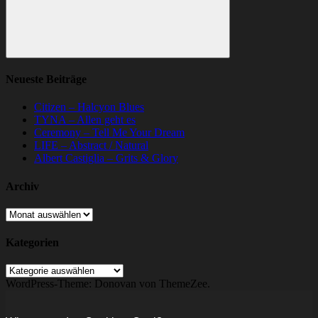
Suchen
Neueste Beiträge
Citizen – Halcyon Blues
TYNA – Allen geht es
Ceremony – Tell Me Your Dream
LIFE – Abstract / Natural
Albert Castiglia – Grits & Glory
Archiv
Archiv
Kategorien
Kategorien
WordPress-Theme: Donovan von ThemeZee.