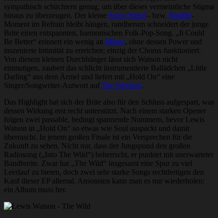
sympathisch schüchtern genug, um über dieses vermeintliche Stigma
hinaus zu überzeugen. Der kleine
Snow Patrol
– bzw.
Bastille
-
Moment im Refrain bleibt hängen, rundherum schneidert der junge
Brite einen entspannten, harmonischen Folk-Pop-Song. „It Could
Be Better“ erinnert ein wenig an
Milow
, ohne dessen Power und
inszenierte Intimität zu erreichen; einzig der Chorus funktioniert.
Von diesem kleinen Durchhänger lässt sich Watson nicht
entmutigen, zaubert das schlicht instrumentierte Ballädchen „Little
Darling“ aus dem Ärmel und liefert mit „Hold On“ eine
Singer/Songwriter-Antwort auf
The Weeknd
.
Das Highlight hat sich der Brite also für den Schluss aufgespart, was
dessen Wirkung erst recht unterstützt. Nach einem starken Opener
folgen zwei passable, bedingt spannende Nummern, bevor Lewis
Watson in „Hold On“ so etwas wie Soul auspackt und damit
überrascht. In jenem großen Finale ist ein Versprechen für die
Zukunft zu sehen. Nicht nur, dass der Jungspund den großen
Radiosong („Into The Wild“) beherrscht, er punktet mit unerwarteter
Bandbreite. Zwar hat „The Wild“ insgesamt eine Spur zu viel
Leerlauf zu bieten, doch zwei sehr starke Songs rechtfertigen den
Kauf dieser EP allemal. Ansonsten kann man es nur wiederholen:
ein Album muss her.