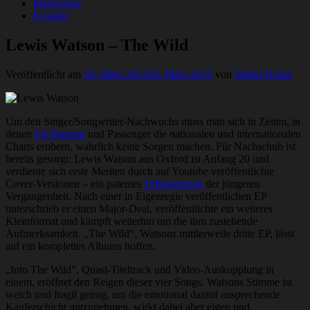
Impressum
Kontakt
Lewis Watson – The Wild
Veröffentlicht am
28. März 2013
28. März 2013
von
Walter Kraus
Um den Singer/Songwriter-Nachwuchs muss man sich in Zeiten, in
denen
Ed Sheeran
und Passenger die nationalen und internationalen
Charts erobern, wahrlich keine Sorgen machen. Für Nachschub ist
bereits gesorgt: Lewis Watson aus Oxford ist Anfang 20 und
verdiente sich erste Meriten durch auf Youtube veröffentlichte
Cover-Versionen – ein patentes
Erfolgsrezept
der jüngeren
Vergangenheit. Nach einer in Eigenregie veröffentlichen EP
unterschrieb er einen Major-Deal, veröffentlichte ein weiteres
Kleinformat und kämpft weiterhin um die ihm zustehende
Aufmerksamkeit. „The Wild“, Watsons mittlerweile dritte EP, lässt
auf ein komplettes Albums hoffen.
„Into The Wild“, Quasi-Titeltrack und Video-Auskopplung in
einem, eröffnet den Reigen dieser vier Songs. Watsons Stimme ist
weich und fragil genug, um die emotional darauf ansprechende
Käuferschicht mitzunehmen, wirkt dabei aber eigen und