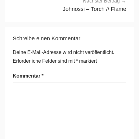
Nächster Beitrag
t
Johnossi – Torch // Flame
i
v
e
Schreibe einen Kommentar
R
o
Deine E-Mail-Adresse wird nicht veröffentlicht.
c
Erforderliche Felder sind mit
*
markiert
k
,
Kommentar
*
B
o
r
e
d
M
a
n