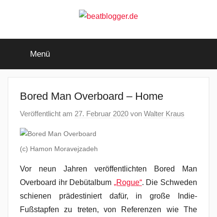
Zum
Inhalt
springen
beatblogger.de
…
and
Menü
the
beat
goes
on
Bored Man Overboard – Home
Veröffentlicht am
27. Februar 2020
von
Walter Kraus
(c) Hamon Moravejzadeh
Vor neun Jahren veröffentlichten Bored Man
Overboard ihr Debütalbum
„Rogue“
. Die Schweden
schienen prädestiniert dafür, in große Indie-
Fußstapfen zu treten, von Referenzen wie The