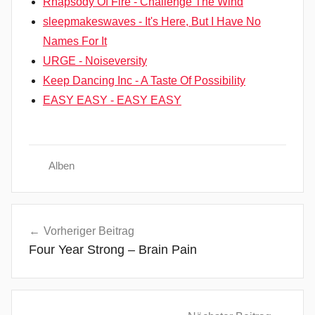
Rhapsody Of Fire - Challenge The Wind
sleepmakeswaves - It's Here, But I Have No
Names For It
URGE - Noiseversity
Keep Dancing Inc - A Taste Of Possibility
EASY EASY - EASY EASY
Alben
A
Beitragsnavigation
l
Vorheriger Beitrag
t
Four Year Strong – Brain Pain
e
r
n
a