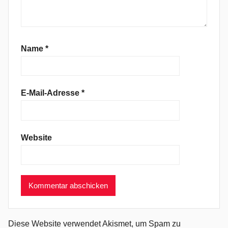
O
v
e
r
Name
*
b
o
a
E-Mail-Adresse
*
r
d
,
Website
H
o
l
i
d
a
y
Diese Website verwendet Akismet, um Spam zu