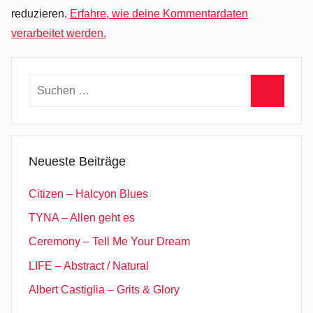
s
reduzieren.
Erfahre, wie deine Kommentardaten
,
verarbeitet werden.
h
o
m
Suchen
e
nach:
,
Suchen
P
o
Neueste Beiträge
s
t
Citizen – Halcyon Blues
R
TYNA – Allen geht es
o
Ceremony – Tell Me Your Dream
c
k
LIFE – Abstract / Natural
,
Albert Castiglia – Grits & Glory
S