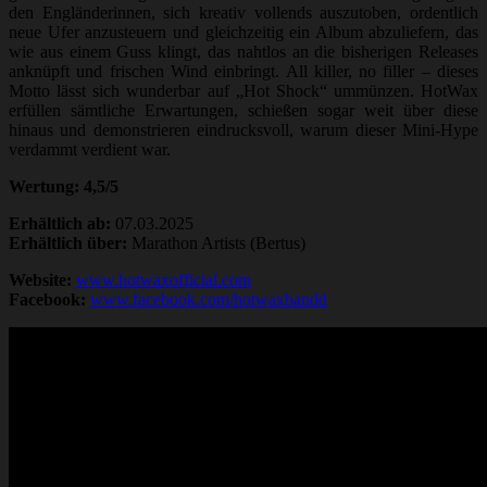
den Engländerinnen, sich kreativ vollends auszutoben, ordentlich
neue Ufer anzusteuern und gleichzeitig ein Album abzuliefern, das
wie aus einem Guss klingt, das nahtlos an die bisherigen Releases
anknüpft und frischen Wind einbringt. All killer, no filler – dieses
Motto lässt sich wunderbar auf „Hot Shock“ ummünzen. HotWax
erfüllen sämtliche Erwartungen, schießen sogar weit über diese
hinaus und demonstrieren eindrucksvoll, warum dieser Mini-Hype
verdammt verdient war.
Wertung: 4,5/5
Erhältlich ab:
07.03.2025
Erhältlich über:
Marathon Artists (Bertus)
Website:
www.hotwaxofficial.com
Facebook:
www.facebook.com/hotwaxbandd