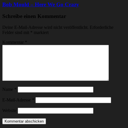
Bob Mould – Here We Go Crazy
Schreibe einen Kommentar
Deine E-Mail-Adresse wird nicht veröffentlicht.
Erforderliche
Felder sind mit
*
markiert
Kommentar
*
Name
*
E-Mail-Adresse
*
Website