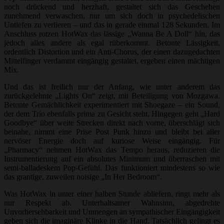
noch drückend und herzhaft, gestaltet sich das Geschehen
zunehmend verwaschen, nur um sich doch in psychedelischen
Untiefen zu verlieren – und das in gerade einmal 128 Sekunden. Im
Anschluss rotzen HotWax das lässige „Wanna Be A Doll“ hin, das
jedoch alles andere als egal rüberkommt. Betonte Lässigkeit,
ordentlich Distortion und ein Anti-Chorus, der einen dazugedachten
Mittelfinger verdammt eingängig gestaltet, ergeben einen mächtigen
Mix.
Und das ist freilich nur der Anfang, wie unter anderem das
zurückgelehnte „Lights On“ zeigt, mit Beteiligung von Mozgawa.
Betonte Gemächlichkeit experimentiert mit Shoegaze – ein Sound,
der dem Trio ebenfalls prima zu Gesicht steht. Hingegen geht „Hard
Goodbye“ über weite Strecken direkt nach vorne, überschlägt sich
beinahe, nimmt eine Prise Post Punk hinzu und bleibt bei aller
nervöser Energie doch auf kuriose Weise eingängig. Für
„Pharmacy“ nehmen HotWax das Tempo heraus, reduzieren die
Instrumentierung auf ein absolutes Minimum und überraschen mit
semi-balladeskem Pop-Gefühl. Das funktioniert mindestens so wie
das grantige, zuweilen noisige „In Her Bedroom“.
Was HotWax in unter einer halben Stunde abliefern, ringt mehr als
nur Respekt ab. Unterhaltsamer Wahnsinn, abgedrehte
Unvorhersehbarkeit und Unmengen an sympathischer Eingängigkeit
geben sich die imaginäre Klinke in die Hand. Tatsächlich gelingt es