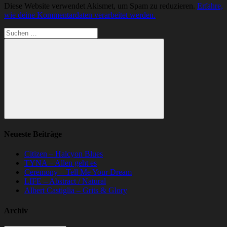
Diese Website verwendet Akismet, um Spam zu reduzieren.
Erfahre,
wie deine Kommentardaten verarbeitet werden.
Suchen
nach:
Suchen
Neueste Beiträge
Citizen – Halcyon Blues
TYNA – Allen geht es
Ceremony – Tell Me Your Dream
LIFE – Abstract / Natural
Albert Castiglia – Grits & Glory
Archiv