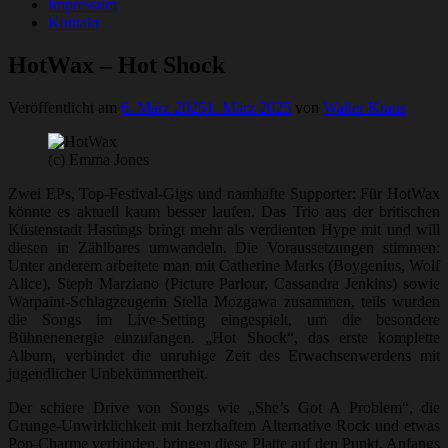
Impressum
Kontakt
HotWax – Hot Shock
Veröffentlicht am
6. März 2025
1. März 2025
von
Walter Kraus
(c) Emma Jones
Zwei EPs, Top-Festival-Gigs und namhafte Supporter: Für HotWax
könnte es aktuell kaum besser laufen. Das Trio aus der britischen
Küstenstadt Hastings bringt mehr als verdienten Hype mit und will
diesen in Zählbares umwandeln. Die Voraussetzungen stimmen:
Unter anderem arbeitete man mit Catherine Marks (Boygenius, Wolf
Alice), Steph Marziano (Picture Parlour, Cassandra Jenkins) sowie
Warpaint-Schlagzeugerin Stella Mozgawa zusammen, teils wurden
die Songs im Live-Setting eingespielt, um die besondere
Bühnenenergie einzufangen. „Hot Shock“, das erste komplette
Album, verbindet die unruhige Zeit des Erwachsenwerdens mit
jugendlicher Unbekümmertheit.
Der schiere Drive von Songs wie „She’s Got A Problem“, die
Grunge-Unwirklichkeit mit herzhaftem Alternative Rock und etwas
Pop-Charme verbinden, bringen diese Platte auf den Punkt. Anfangs